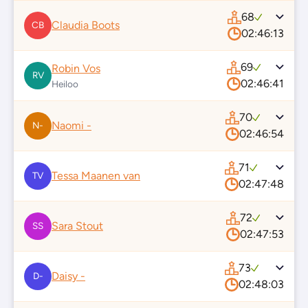
68
Claudia Boots
CB
02:46:13
69
Robin Vos
RV
02:46:41
Heiloo
70
Naomi -
N-
02:46:54
71
Tessa Maanen van
TV
02:47:48
72
Sara Stout
SS
02:47:53
73
Daisy -
D-
02:48:03