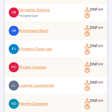
DNF
Nicolette Bijlsma
NB
Hoogkarspel
DNF
Annemarie Blom
AB
DNF
Kimberly Diest van
KV
DNF
Mirjam Gootjes
MG
DNF
Lisanne Louwerman
LL
DNF
Nienke Doeksen
ND