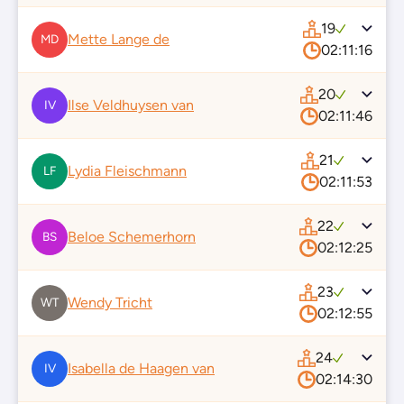
19
Mette Lange de
MD
02:11:16
20
Ilse Veldhuysen van
IV
02:11:46
21
Lydia Fleischmann
LF
02:11:53
22
Beloe Schemerhorn
BS
02:12:25
23
Wendy Tricht
WT
02:12:55
24
Isabella de Haagen van
IV
02:14:30