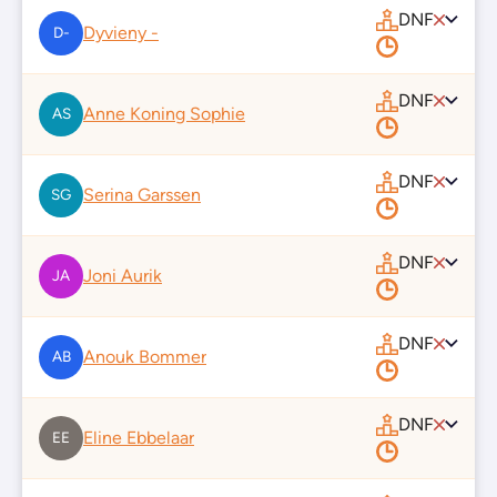
DNF
Dyvieny -
D-
DNF
Anne Koning Sophie
AS
DNF
Serina Garssen
SG
DNF
Joni Aurik
JA
DNF
Anouk Bommer
AB
DNF
Eline Ebbelaar
EE