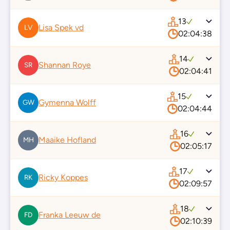
13
Lisa Spek vd
LV
02:04:38
14
Shannan Roye
SR
02:04:41
15
Gymenna Wolff
GW
02:04:44
16
Maaike Hofland
MH
02:05:17
17
Ricky Koppes
RK
02:09:57
18
Franka Leeuw de
FD
02:10:39