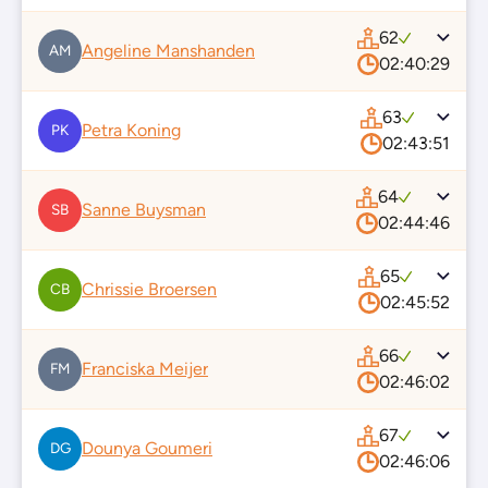
62
Angeline Manshanden
AM
02:40:29
63
Petra Koning
PK
02:43:51
64
Sanne Buysman
SB
02:44:46
65
Chrissie Broersen
CB
02:45:52
66
Franciska Meijer
FM
02:46:02
67
Dounya Goumeri
DG
02:46:06