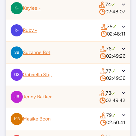
74
Kaylee -
K-
02:48:07
75
Ruby -
R-
02:48:11
76
Suzanne Bot
SB
02:49:26
77
Gabriella Stijl
GS
02:49:36
78
Jenny Bakker
JB
02:49:42
79
Maaike Boon
MB
02:50:41