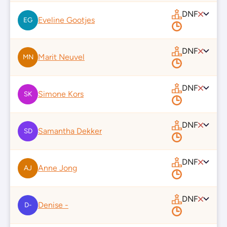
DNF
Eveline Gootjes
EG
DNF
Marit Neuvel
MN
DNF
Simone Kors
SK
DNF
Samantha Dekker
SD
DNF
Anne Jong
AJ
DNF
Denise -
D-