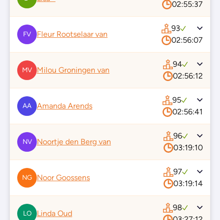
02:55:37
93
Fleur Rootselaar van
FV
02:56:07
94
Milou Groningen van
MV
02:56:12
95
Amanda Arends
AA
02:56:41
96
Noortje den Berg van
NV
03:19:10
97
Noor Goossens
NG
03:19:14
98
Linda Oud
LO
03:27:12