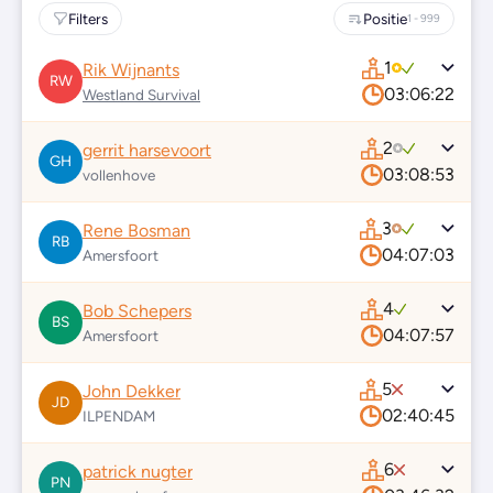
Filters
Positie
1 - 999
1
Rik Wijnants
RW
03:06:22
Westland Survival
2
gerrit harsevoort
GH
03:08:53
vollenhove
3
Rene Bosman
RB
04:07:03
Amersfoort
4
Bob Schepers
BS
04:07:57
Amersfoort
5
John Dekker
JD
02:40:45
ILPENDAM
6
patrick nugter
PN