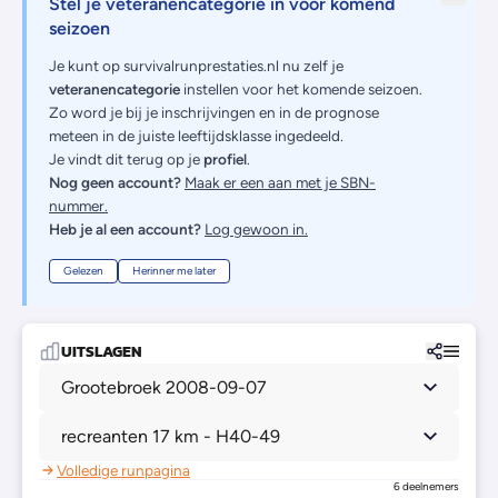
Stel je veteranencategorie in voor komend
seizoen
Je kunt op survivalrunprestaties.nl nu zelf je
veteranencategorie
instellen voor het komende seizoen.
Zo word je bij je inschrijvingen en in de prognose
meteen in de juiste leeftijdsklasse ingedeeld.
Je vindt dit terug op je
profiel
.
Nog geen account?
Maak er een aan met je SBN-
nummer.
Heb je al een account?
Log gewoon in.
Gelezen
Herinner me later
UITSLAGEN
Grootebroek 2008-09-07
recreanten 17 km - H40-49
Volledige runpagina
6 deelnemers