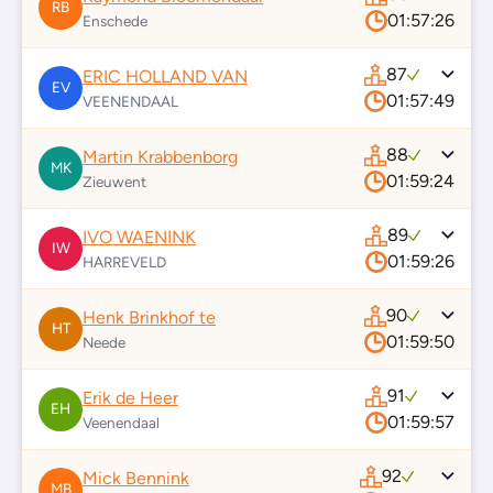
RB
01:57:26
Enschede
87
ERIC HOLLAND VAN
EV
01:57:49
VEENENDAAL
88
Martin Krabbenborg
MK
01:59:24
Zieuwent
89
IVO WAENINK
IW
01:59:26
HARREVELD
90
Henk Brinkhof te
HT
01:59:50
Neede
91
Erik de Heer
EH
01:59:57
Veenendaal
92
Mick Bennink
MB