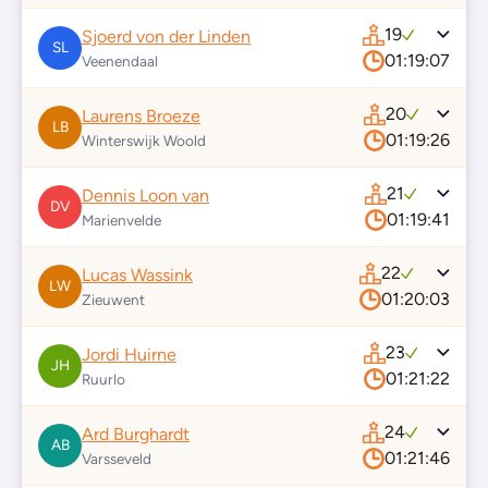
19
Sjoerd von der Linden
SL
01:19:07
Veenendaal
20
Laurens Broeze
LB
01:19:26
Winterswijk Woold
21
Dennis Loon van
DV
01:19:41
Marienvelde
22
Lucas Wassink
LW
01:20:03
Zieuwent
23
Jordi Huirne
JH
01:21:22
Ruurlo
24
Ard Burghardt
AB
01:21:46
Varsseveld