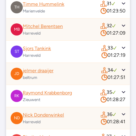
31
Timme Hummelink
TH
01:23:50
Marienvelde
32
Mitchel Berentsen
MB
01:27:09
Harreveld
33
Sjors Tankink
ST
01:27:19
Harreveld
34
jelmer draaijer
JD
01:27:51
beltrum
35
Raymond Krabbenborg
RK
01:28:27
Zieuwent
36
Nick Donderwinkel
ND
01:28:41
Harreveld