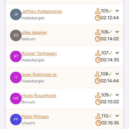
105
Jeffrey Kerkemeijer
JK
02:12:44
Haaksbergen
106
silke draaijer
SD
02:14:02
beltrum
107
Rutger Tenhagen
RT
02:14:35
Haaksbergen
108
Iwan Rietmole te
IT
02:14:44
Haaksbergen
109
Hugo Rouwhorst
HR
02:15:02
Borculo
110
Peter Prinsen
PP
02:16:36
Utrecht