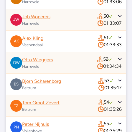
01:33:06
Harreveld
50
Job Wopereis
JW
01:33:07
Harreveld
51
Alex Kling
AK
01:33:33
Veenendaal
52
Otto Wieggers
OW
01:34:34
Harreveld
53
Bjorn Scharenborg
BS
01:35:17
Beltrum
54
Tom Groot Zevert
TZ
01:35:26
Beltrum
55
Peter Nijhuis
PN
01:35:29
Vollenhove