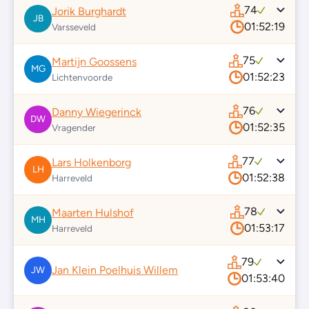
74
Jorik Burghardt
JB
01:52:19
Varsseveld
75
Martijn Goossens
MG
01:52:23
Lichtenvoorde
76
Danny Wiegerinck
DW
01:52:35
Vragender
77
Lars Holkenborg
LH
01:52:38
Harreveld
78
Maarten Hulshof
MH
01:53:17
Harreveld
79
Jan Klein Poelhuis Willem
JW
01:53:40