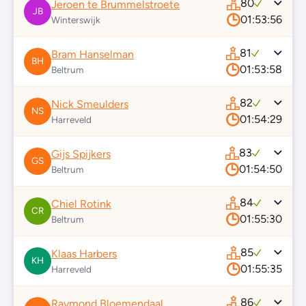
80
Jeroen te Brummelstroete
JB
01:53:56
Winterswijk
81
Bram Hanselman
BH
01:53:58
Beltrum
82
Nick Smeulders
NS
01:54:29
Harreveld
83
Gijs Spijkers
GS
01:54:50
Beltrum
84
Chiel Rotink
CR
01:55:30
Beltrum
85
Klaas Harbers
KH
01:55:35
Harreveld
86
Raymond Bloemendaal