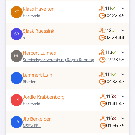
111
Klaas Have ten
KT
02:22:45
Harreveld
112
Sjaak Ruessink
SR
02:23:44
o
113
Herbert Luimes
HL
02:23:59
Survivalsportvereniging Ropes Running
114
Lammert Luin
LL
02:32:43
Rheden
115
Jordie Krabbenborg
JK
01:41:43
Harreveld
116
Jip Berkelder
JB
01:56:35
NSSV FEL