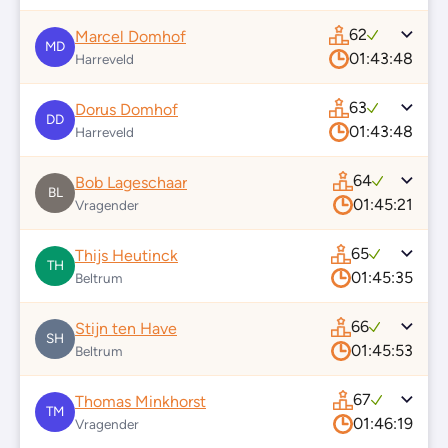
62
Marcel Domhof
MD
01:43:48
Harreveld
63
Dorus Domhof
DD
01:43:48
Harreveld
64
Bob Lageschaar
BL
01:45:21
Vragender
65
Thijs Heutinck
TH
01:45:35
Beltrum
66
Stijn ten Have
SH
01:45:53
Beltrum
67
Thomas Minkhorst
TM
01:46:19
Vragender