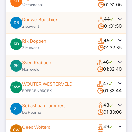
KH
01:31:06
Veenendaal
44
Douwe Bouchier
DB
01:31:50
Zieuwent
45
Rik Doppen
RD
01:32:35
Zieuwent
46
Sven Krabben
SK
01:32:40
Harreveld
47
WOUTER WESTERVELD
WW
01:32:44
BREEDENBROEK
48
Sebastiaan Lammers
SL
01:33:06
De Heurne
49
Cees Wolters
CW