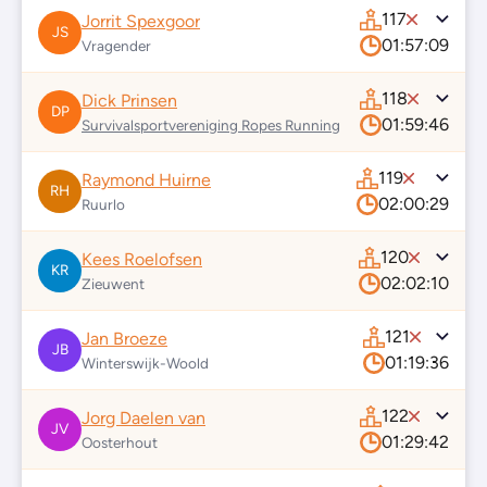
117
Jorrit Spexgoor
JS
01:57:09
Vragender
118
Dick Prinsen
DP
01:59:46
Survivalsportvereniging Ropes Running
119
Raymond Huirne
RH
02:00:29
Ruurlo
120
Kees Roelofsen
KR
02:02:10
Zieuwent
121
Jan Broeze
JB
01:19:36
Winterswijk-Woold
122
Jorg Daelen van
JV
01:29:42
Oosterhout