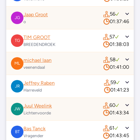
56
Jaap Groot
JG
01:37:46
o
57
TIM GROOT
TG
01:38:03
BREEDENDROEK
58
michael laan
ML
01:41:00
veenendaal
59
Jeffrey Raben
JR
01:41:23
Harreveld
60
Juul Weelink
JW
01:43:34
Lichtenvoorde
61
Bas Tanck
BT
01:43:45
Vragender