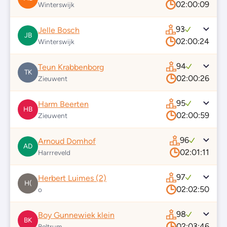
02:00:09
Winterswijk
93
Jelle Bosch
JB
02:00:24
Winterswijk
94
Teun Krabbenborg
TK
02:00:26
Zieuwent
95
Harm Beerten
HB
02:00:59
Zieuwent
96
Arnoud Domhof
AD
02:01:11
Harrreveld
97
Herbert Luimes (2)
H(
02:02:50
o
98
Boy Gunnewiek klein
BK
02:03:46
Beltrum