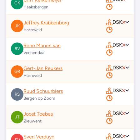
CK
Haaksbergen
DSK
Jeffrey Krabbenborg
JK
Harreveld
DSK
Rene Manen van
RV
Veenendaal
DSK
Gert-Jan Reukers
GR
Harreveld
DSK
Ruud Schuurbiers
RS
Bergen op Zoom
DSK
Joost Toebes
JT
Zieuwent
DSK
Sven Verduyn
SV