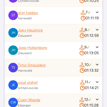
01:10:25
Lichtenvoorde
7
stijn toebes
ST
01:11:19
harreveld
8
Joey Heutinck
JH
01:12:59
Zieuwent
9
Joep Holkenborg
JH
01:13:05
Zieuwent
10
Timo Smeulders
TS
01:13:32
Harreveld
11
joost elshof
JE
01:14:21
lichtenvoorde
12
Coen Wierda
CW
01:15:28
Eibergen