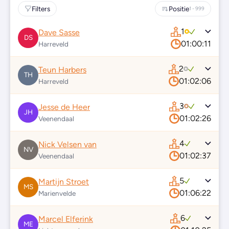
Filters
Positie
1 - 999
1
Dave Sasse
DS
01:00:11
Harreveld
2
Teun Harbers
TH
01:02:06
Harreveld
3
Jesse de Heer
JH
01:02:26
Veenendaal
4
Nick Velsen van
NV
01:02:37
Veenendaal
5
Martijn Stroet
MS
01:06:22
Marienvelde
6
Marcel Elferink
ME