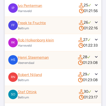
25
Ivo Penterman
IP
01:21:56
Harreveld
26
Freek te Fruchte
FF
01:22:16
Beltrum
27
Rob Holkenborg klein
RK
01:22:33
Harreveld
28
Henri Steerneman
HS
01:23:08
Veenendaal
29
Robert Nijland
RN
01:23:08
Beltrum
30
Stef Ottink
SO
01:23:17
Beltrum