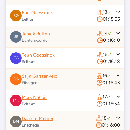
13
Bart Geessinck
BG
01:15:55
Beltrum
14
Janick Bulten
JB
01:16:10
Lichtenvoorde
15
Teun Geessinck
TG
01:16:18
Beltrum
16
Stijn Garstenveld
SG
01:16:43
Eibergen
17
Mark Nahuis
MN
01:16:54
Beltrum
18
Daan te Molder
DM
01:18:00
Enschede