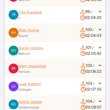
99
Ties Ruessink
TR
02:04:20
o
100
Niek Huirne
NH
02:04:43
Ruurlo
101
Danny Orriëns
DO
02:05:42
Beltrum
102
bram rouwhorst
BR
02:06:22
borculo
103
Luuk Aalbers
LA
02:07:55
Eibergen
104
ronnie giesen
RG
02:09:57
lichtenvoorde