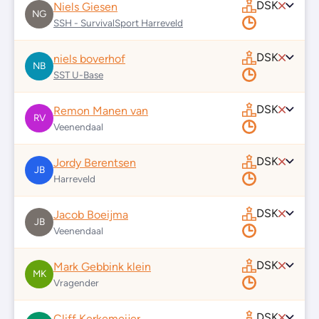
DSK
Niels Giesen
NG
SSH - SurvivalSport Harreveld
DSK
niels boverhof
NB
SST U-Base
DSK
Remon Manen van
RV
Veenendaal
DSK
Jordy Berentsen
JB
Harreveld
DSK
Jacob Boeijma
JB
Veenendaal
DSK
Mark Gebbink klein
MK
Vragender
DSK
Cliff Kerkemeijer