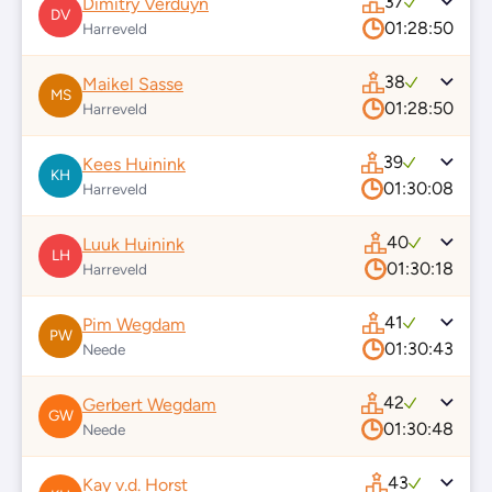
37
Dimitry Verduyn
DV
01:28:50
Harreveld
38
Maikel Sasse
MS
01:28:50
Harreveld
39
Kees Huinink
KH
01:30:08
Harreveld
40
Luuk Huinink
LH
01:30:18
Harreveld
41
Pim Wegdam
PW
01:30:43
Neede
42
Gerbert Wegdam
GW
01:30:48
Neede
43
Kay v.d. Horst