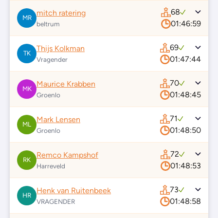
68
mitch ratering
MR
01:46:59
beltrum
69
Thijs Kolkman
TK
01:47:44
Vragender
70
Maurice Krabben
MK
01:48:45
Groenlo
71
Mark Lensen
ML
01:48:50
Groenlo
72
Remco Kampshof
RK
01:48:53
Harreveld
73
Henk van Ruitenbeek
HR
01:48:58
VRAGENDER