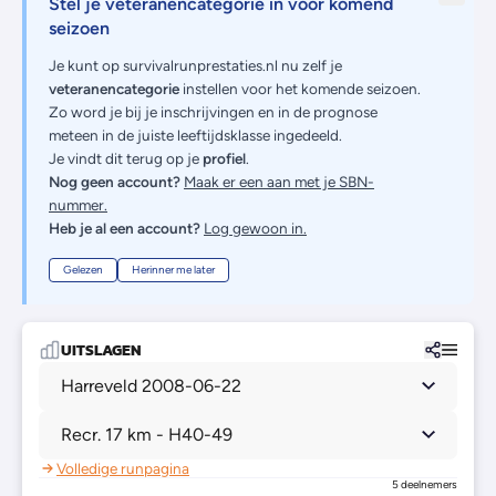
Stel je veteranencategorie in voor komend
seizoen
Je kunt op survivalrunprestaties.nl nu zelf je
veteranencategorie
instellen voor het komende seizoen.
Zo word je bij je inschrijvingen en in de prognose
meteen in de juiste leeftijdsklasse ingedeeld.
Je vindt dit terug op je
profiel
.
Nog geen account?
Maak er een aan met je SBN-
nummer.
Heb je al een account?
Log gewoon in.
Gelezen
Herinner me later
UITSLAGEN
Harreveld 2008-06-22
Recr. 17 km - H40-49
Volledige runpagina
5 deelnemers