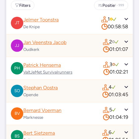
Filters
Positie
1 - 999
1
Jelmer Toonstra
JT
00:58:58
De Knipe
2
Jan Veenstra Jacob
JJ
01:01:07
Oudkerk
3
Patrick Hensema
PH
01:02:21
ValtJeMet Survivalrunners
4
Stephan Oostra
SO
01:03:45
Opende
5
Bernard Voerman
BV
01:04:19
Marknesse
6
Bert Sietzema
BS