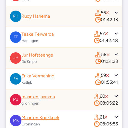
56
Rudy Hanema
RH
01:42:13
57
Teake Ferwerda
TF
01:42:48
Harlingen
58
Jur Hofsteenge
JH
01:51:23
De Knipe
59
Erika Vermaning
EV
01:55:41
Katlijk
60
maarten jaarsma
MJ
03:05:22
groningen
61
Maarten Koekkoek
MK
03:05:55
Groningen