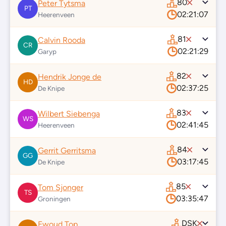
80
Peter Tytsma
PT
02:21:07
Heerenveen
81
Calvin Rooda
CR
02:21:29
Garyp
82
Hendrik Jonge de
HD
02:37:25
De Knipe
83
Wilbert Siebenga
WS
02:41:45
Heerenveen
84
Gerrit Gerritsma
GG
03:17:45
De Knipe
85
Tom Sjonger
TS
03:35:47
Groningen
DSK
Ewoud Top