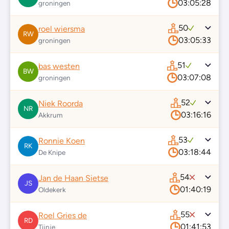
03:05:28
groningen
50
roel wiersma
RW
03:05:33
groningen
51
bas westen
BW
03:07:08
groningen
52
Niek Roorda
NR
03:16:16
Akkrum
53
Ronnie Koen
RK
03:18:44
De Knipe
54
Jan de Haan Sietse
JS
01:40:19
Oldekerk
55
Roel Gries de
RD
01:41:53
Tijnje