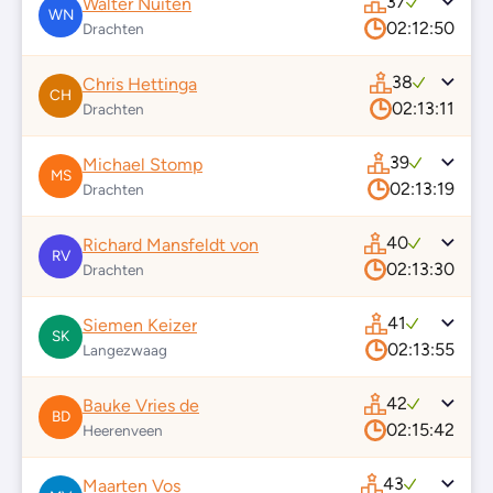
37
Walter Nuiten
WN
02:12:50
Drachten
38
Chris Hettinga
CH
02:13:11
Drachten
39
Michael Stomp
MS
02:13:19
Drachten
40
Richard Mansfeldt von
RV
02:13:30
Drachten
41
Siemen Keizer
SK
02:13:55
Langezwaag
42
Bauke Vries de
BD
02:15:42
Heerenveen
43
Maarten Vos