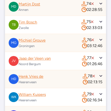
74
Martijn Dost
MD
02:28:55
Annen
75
Tim Bosch
TB
02:33:03
Zwolle
76
Michiel Grouve
MG
03:12:46
Groningen
77
Jaap der Veen van
JV
01:26:46
Noord Bergum
78
Henk Vries de
HD
02:13:15
Heerenveen
79
William Kuipers
WK
02:16:34
Heerenveen