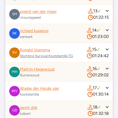
13
sjoerd van der meer
SM
01:22:15
rinsumageest
14
richard kuperus
RK
01:23:00
oenkerk
15
Ronald Voersma
RV
01:24:42
Stichting Survival Kootstertille TG
16
Martijn Hagewoud
MH
01:29:02
Ruinerwoud
17
Wiebe der Heide van
WV
01:30:14
Kootstertille
18
gerrit dijk
GD
01:32:18
tolbert