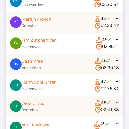
MV
02:20:54
Leeuwarden
44
Martijn Frolich
MF
02:23:42
Drachten
45
Tim Zutphen van
TV
02:36:11
Heerenveen
46
Daan Vree
DV
02:36:18
Amersfoort
47
Harm Schuur ter
HT
02:36:34
Heerenveen
48
Gerard Bos
GB
02:41:38
Bontebok
49
emil bosloper
EB