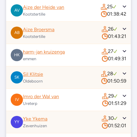
25
Aize der Heide van
AV
01:38:42
Kootstertille
26
Aize Broersma
AB
01:43:21
Kootstertille
27
harm-jan kruizenga
HK
01:49:31
emmen
28
Sil Klitsie
SK
01:50:59
Oldeboorn
29
Imro der Wal van
IV
01:51:29
Ureterp
30
Yke Ykema
YY
01:52:01
Zevenhuizen