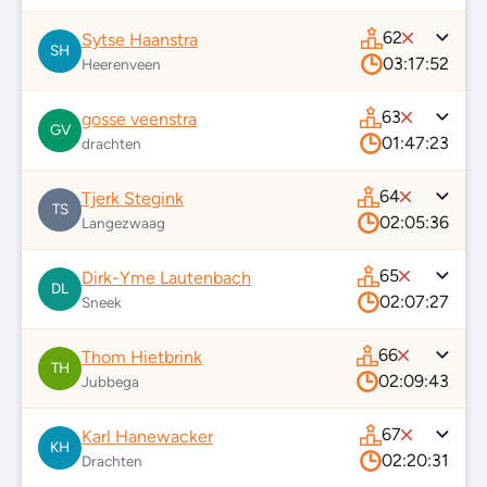
62
Sytse Haanstra
SH
03:17:52
Heerenveen
63
gosse veenstra
GV
01:47:23
drachten
64
Tjerk Stegink
TS
02:05:36
Langezwaag
65
Dirk-Yme Lautenbach
DL
02:07:27
Sneek
66
Thom Hietbrink
TH
02:09:43
Jubbega
67
Karl Hanewacker
KH
02:20:31
Drachten