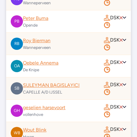
Wanneperveen
DSK
Peter Buma
PB
Opende
DSK
Roy Bierman
RB
Wanneperveen
DSK
Oebele Annema
OA
De Knipe
DSK
SULEYMAN BAGISLAYICI
SB
CAPELLE A/D IJSSEL
DSK
geselien harsevoort
GH
vollenhove
DSK
Wout Blink
WB
Haren