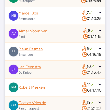
01:06:54
Buitenpost
7
Marcel Bos
MB
01:10:25
Emmeloord
8
Almer Voorn van
AV
01:11:15
Ried
9
Pleun Pasman
PP
01:16:18
Enschede
10
Jan Feenstra
JF
01:16:47
De Knipe
11
Robert Mesken
RM
01:17:10
12
Gaatze Vries de
GD
01:21:07
Rinsumageest