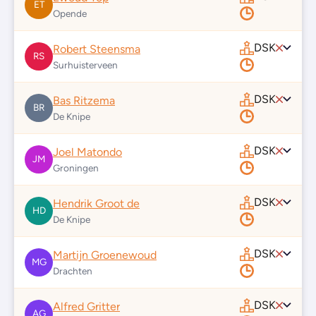
ET
Opende
DSK
Robert Steensma
RS
Surhuisterveen
DSK
Bas Ritzema
BR
De Knipe
DSK
Joel Matondo
JM
Groningen
DSK
Hendrik Groot de
HD
De Knipe
DSK
Martijn Groenewoud
MG
Drachten
DSK
Alfred Gritter
AG