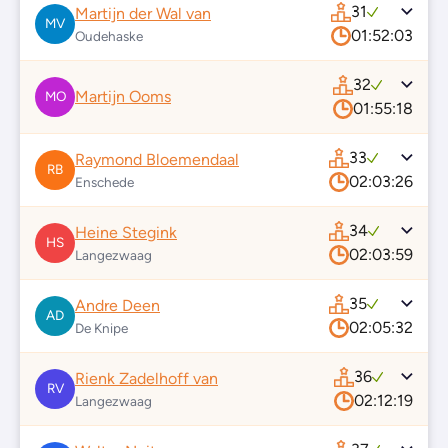
31
Martijn der Wal van
MV
01:52:03
Oudehaske
32
Martijn Ooms
MO
01:55:18
33
Raymond Bloemendaal
RB
02:03:26
Enschede
34
Heine Stegink
HS
02:03:59
Langezwaag
35
Andre Deen
AD
02:05:32
De Knipe
36
Rienk Zadelhoff van
RV
02:12:19
Langezwaag