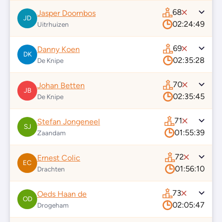
68
Jasper Doornbos
JD
02:24:49
Uitrhuizen
69
Danny Koen
DK
02:35:28
De Knipe
70
Johan Betten
JB
02:35:45
De Knipe
71
Stefan Jongeneel
SJ
01:55:39
Zaandam
72
Ernest Colic
EC
01:56:10
Drachten
73
Oeds Haan de
OD
02:05:47
Drogeham