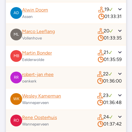
19
Alwin Doorn
AD
01:33:31
Assen
20
Marco Leeflang
ML
01:33:35
Vollenhove
21
Martin Bonder
MB
01:35:59
Eelderwolde
22
robert-jan rhee
RR
01:36:00
oenkerk
23
Wesley Kamerman
WK
01:36:48
Wanneperveen
24
Rene Oosterhuis
RO
01:37:42
Wanneperveen