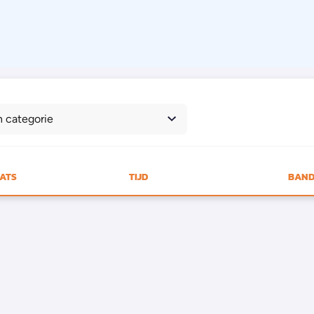
n categorie
AATS
TIJD
BAND