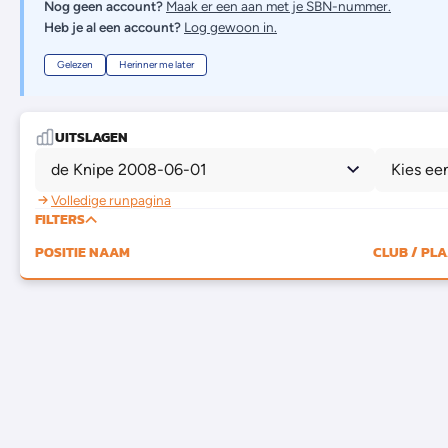
Nog geen account?
Maak er een aan met je SBN-nummer.
Heb je al een account?
Log gewoon in.
Gelezen
Herinner me later
UITSLAGEN
de Knipe 2008-06-01
Kies ee
Volledige runpagina
FILTERS
POSITIE
NAAM
CLUB / PL