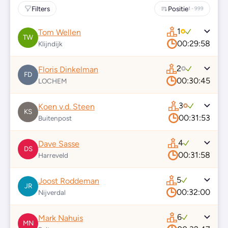
Filters
Positie
1 - 999
1
Tom Wellen
TW
00:29:58
Klijndijk
2
Floris Dinkelman
FD
00:30:45
LOCHEM
3
Koen v.d. Steen
KS
00:31:53
Buitenpost
4
Dave Sasse
DS
00:31:58
Harreveld
5
Joost Roddeman
JR
00:32:00
Nijverdal
6
Mark Nahuis
MN