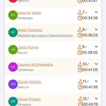
00:32:47
Beltrum
7
Kees te Velde
KV
00:34:26
Rotterdam
8
Arjan Feenstra
AF
00:36:03
Stichting Survivalrun Training Groningen
9
Jordi Huirne
JH
00:38:02
Ruurlo
10
Laurens Achtereekte
LA
00:41:05
Schalkhaar
11
Quido Hoitink
QH
00:41:56
Beltrum
12
Oscar Prinsen
OP
00:43:19
Dinxperlo