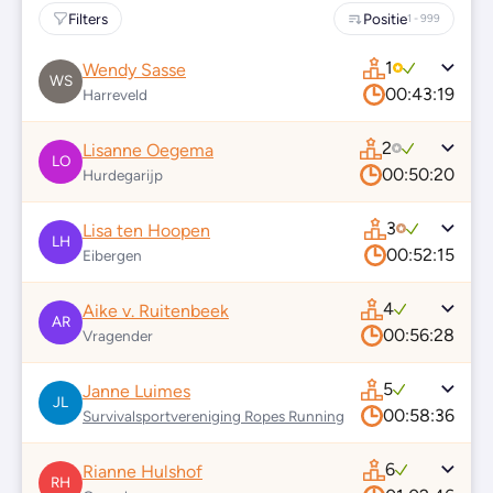
Filters
Positie
1 - 999
1
Wendy Sasse
WS
00:43:19
Harreveld
2
Lisanne Oegema
LO
00:50:20
Hurdegarijp
3
Lisa ten Hoopen
LH
00:52:15
Eibergen
4
Aike v. Ruitenbeek
AR
00:56:28
Vragender
5
Janne Luimes
JL
00:58:36
Survivalsportvereniging Ropes Running
6
Rianne Hulshof
RH