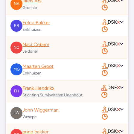
DSK
Niels Ars
NA
Groenlo
DSK
Eelco Bakker
EB
Enkhuizen
DSK
Naci Cebem
NC
velddriel
DSK
Maarten Groot
MG
Enkhuizen
DNF
Frank Hendrikx
FH
Stichting Survivalteam Udenhout
DSK
John Wiggerman
JW
Wesepe
DSK
onno bakker