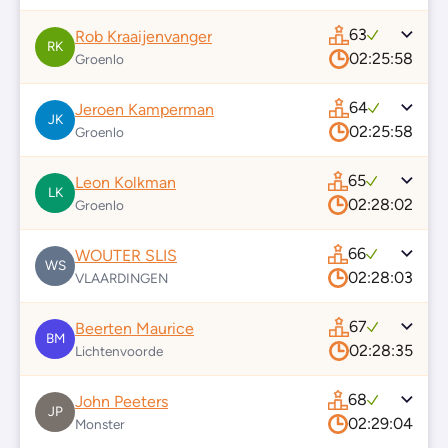
63
Rob Kraaijenvanger
RK
02:25:58
Groenlo
64
Jeroen Kamperman
JK
02:25:58
Groenlo
65
Leon Kolkman
LK
02:28:02
Groenlo
66
WOUTER SLIS
WS
02:28:03
VLAARDINGEN
67
Beerten Maurice
BM
02:28:35
Lichtenvoorde
68
John Peeters
JP
02:29:04
Monster