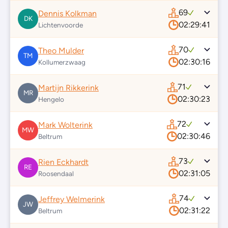
69
Dennis Kolkman
DK
02:29:41
Lichtenvoorde
70
Theo Mulder
TM
02:30:16
Kollumerzwaag
71
Martijn Rikkerink
MR
02:30:23
Hengelo
72
Mark Wolterink
MW
02:30:46
Beltrum
73
Rien Eckhardt
RE
02:31:05
Roosendaal
74
Jeffrey Welmerink
JW
02:31:22
Beltrum