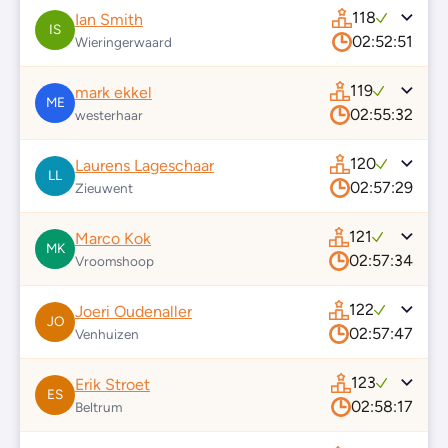
118
Ian Smith
IS
02:52:51
Wieringerwaard
119
mark ekkel
ME
02:55:32
westerhaar
120
Laurens Lageschaar
LL
02:57:29
Zieuwent
121
Marco Kok
MK
02:57:34
Vroomshoop
122
Joeri Oudenaller
JO
02:57:47
Venhuizen
123
Erik Stroet
ES
02:58:17
Beltrum