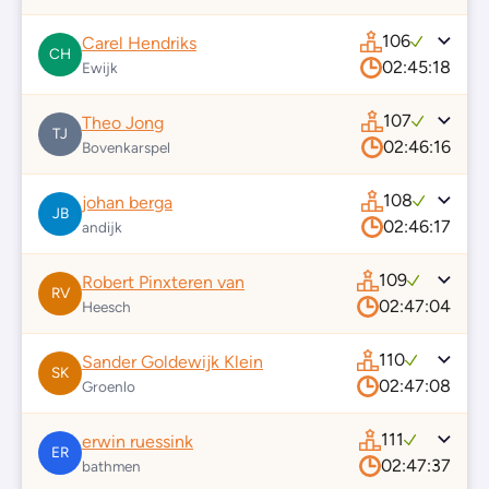
106
Carel Hendriks
CH
02:45:18
Ewijk
107
Theo Jong
TJ
02:46:16
Bovenkarspel
108
johan berga
JB
02:46:17
andijk
109
Robert Pinxteren van
RV
02:47:04
Heesch
110
Sander Goldewijk Klein
SK
02:47:08
Groenlo
111
erwin ruessink
ER
02:47:37
bathmen