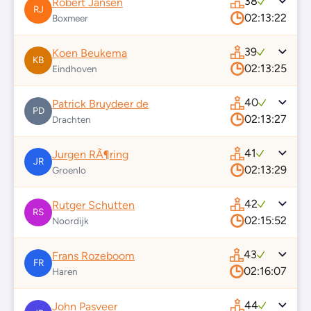
38
Robert Jansen
RJ
02:13:22
Boxmeer
39
Koen Beukema
KB
02:13:25
Eindhoven
40
Patrick Bruydeer de
PD
02:13:27
Drachten
41
Jurgen RÃ¶ring
JR
02:13:29
Groenlo
42
Rutger Schutten
RS
02:15:52
Noordijk
43
Frans Rozeboom
FR
02:16:07
Haren
44
John Pasveer