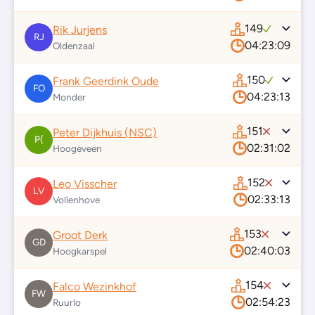
149
Rik Jurjens
RJ
04:23:09
Oldenzaal
150
Frank Geerdink Oude
FO
04:23:13
Monder
151
Peter Dijkhuis (NSC)
P(
02:31:02
Hoogeveen
152
Leo Visscher
LV
02:33:13
Vollenhove
153
Groot Derk
GD
02:40:03
Hoogkarspel
154
Falco Wezinkhof
FW
02:54:23
Ruurlo