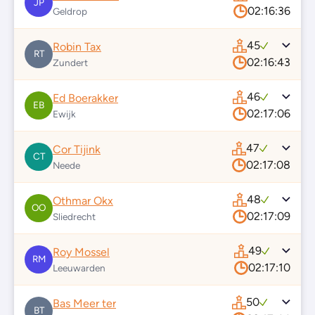
JP
02:16:36
Geldrop
45
Robin Tax
RT
02:16:43
Zundert
46
Ed Boerakker
EB
02:17:06
Ewijk
47
Cor Tijink
CT
02:17:08
Neede
48
Othmar Okx
OO
02:17:09
Sliedrecht
49
Roy Mossel
RM
02:17:10
Leeuwarden
50
Bas Meer ter
BT