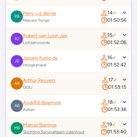
14
Perry v.d. Berge
PB
01:50:56
Nieuwe Tonge
15
Robert van Loon Jan
RJ
01:52:06
Lichtenvoorde
16
Jeroen Korte de
JD
01:52:42
Hoogkarspel
17
Arthur Reuvers
AR
01:53:15
OOIJ
18
AndrÃ© Beernink
AB
01:53:36
Aalten
19
Marcel Bierings
MB
01:53:40
Stichting Survivalteam Udenhout