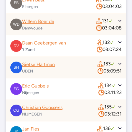
EB
03:04:03
Eibergen
131
Willem Boer de
WD
03:04:08
Damwoude
132
Daan Geebergen van
DV
03:07:24
't Zand
133
Sietse Hartman
SH
03:09:51
UDEN
134
Eric Gubbels
EG
03:11:23
Nijmegen
135
Christian Goossens
CG
03:12:31
NIJMEGEN
136
Jan Fles
JF