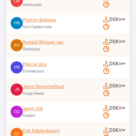
OB
enkhuizen
DSK
Martijn Bekkers
MB
Sint Oedenrode
DSK
Ronald Biljouw van
RV
Rockanje
DSK
Marcel Bos
MB
Emmeloord
DSK
Jarno Brummelhuis
JB
Hoge Hexel
DSK
gerrit dijk
GD
tolbert
DSK
Erik Edelenbosch
EE