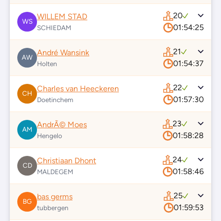
20
WILLEM STAD
WS
01:54:25
SCHIEDAM
21
André Wansink
AW
01:54:37
Holten
22
Charles van Heeckeren
CH
01:57:30
Doetinchem
23
AndrÃ© Moes
AM
01:58:28
Hengelo
24
Christiaan Dhont
CD
01:58:46
MALDEGEM
25
bas germs
BG
01:59:53
tubbergen