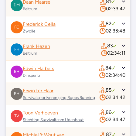
81
Daan Maarse
DM
02:33:47
Beltrum
82
Frederick Cella
FC
02:33:48
Zwolle
83
Frank Hezen
FH
02:34:11
Beltrum
84
Edwin Harbers
EH
02:34:40
Dinxperlo
85
Erwin ter Haar
EH
02:34:42
Survivalsportvereniging Ropes Running
86
Toon Verhoeven
TV
02:34:47
Stichting Survivalteam Udenhout
87
Michiel 't Wout van