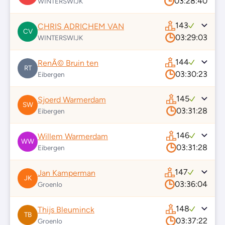
03:28:40
WINTERSWIJK
143
CHRIS ADRICHEM VAN
CV
03:29:03
WINTERSWIJK
144
RenÃ© Bruin ten
RT
03:30:23
Eibergen
145
Sjoerd Warmerdam
SW
03:31:28
Eibergen
146
Willem Warmerdam
WW
03:31:28
Eibergen
147
Jan Kamperman
JK
03:36:04
Groenlo
148
Thijs Bleuminck
TB
03:37:22
Groenlo