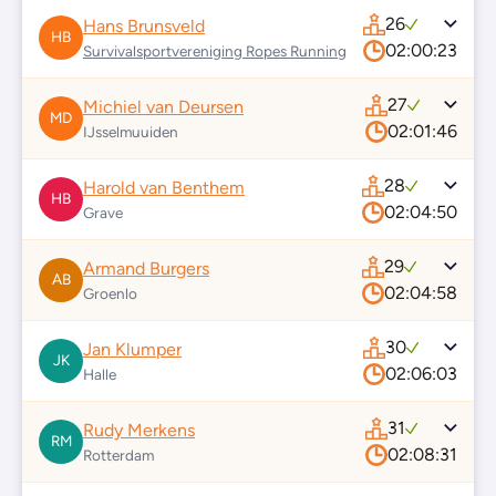
26
Hans Brunsveld
HB
02:00:23
Survivalsportvereniging Ropes Running
27
Michiel van Deursen
MD
02:01:46
IJsselmuuiden
28
Harold van Benthem
HB
02:04:50
Grave
29
Armand Burgers
AB
02:04:58
Groenlo
30
Jan Klumper
JK
02:06:03
Halle
31
Rudy Merkens
RM
02:08:31
Rotterdam