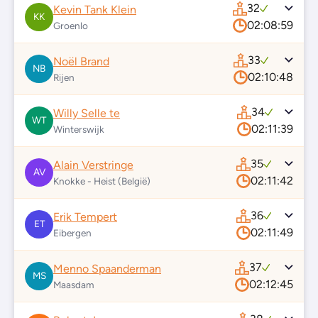
32
Kevin Tank Klein
KK
02:08:59
Groenlo
33
Noël Brand
NB
02:10:48
Rijen
34
Willy Selle te
WT
02:11:39
Winterswijk
35
Alain Verstringe
AV
02:11:42
Knokke - Heist (België)
36
Erik Tempert
ET
02:11:49
Eibergen
37
Menno Spaanderman
MS
02:12:45
Maasdam