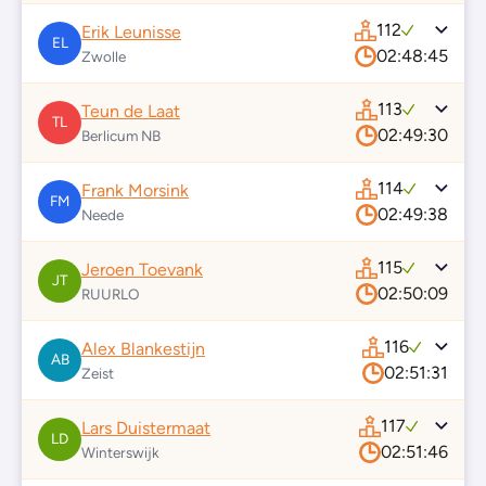
112
Erik Leunisse
EL
02:48:45
Zwolle
113
Teun de Laat
TL
02:49:30
Berlicum NB
114
Frank Morsink
FM
02:49:38
Neede
115
Jeroen Toevank
JT
02:50:09
RUURLO
116
Alex Blankestijn
AB
02:51:31
Zeist
117
Lars Duistermaat
LD
02:51:46
Winterswijk