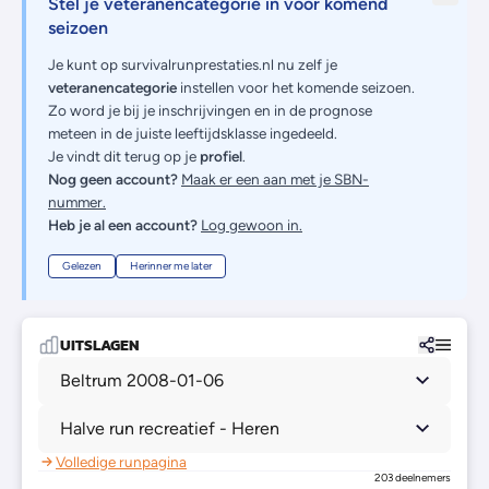
Stel je veteranencategorie in voor komend
seizoen
Je kunt op survivalrunprestaties.nl nu zelf je
veteranencategorie
instellen voor het komende seizoen.
Zo word je bij je inschrijvingen en in de prognose
meteen in de juiste leeftijdsklasse ingedeeld.
Je vindt dit terug op je
profiel
.
Nog geen account?
Maak er een aan met je SBN-
nummer.
Heb je al een account?
Log gewoon in.
Gelezen
Herinner me later
UITSLAGEN
Beltrum 2008-01-06
Halve run recreatief - Heren
Volledige runpagina
203 deelnemers