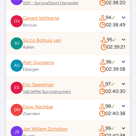
02:38:20
SSH - SurvivalSport Harreveld
94
Gerard Veltkamp
GV
02:38:49
Borculo
95
Sicco Bolhuis van
SV
02:39:21
Aalten
96
Aart Goossens
AG
02:39:58
Eibergen
97
Eric Speelman
ES
02:40:30
ValtJeMet Survivalrunners
98
Dave Nachbar
DN
02:40:38
Zaandam
99
Jan Willem Scholten
JS
02:40:38
Ruurlo