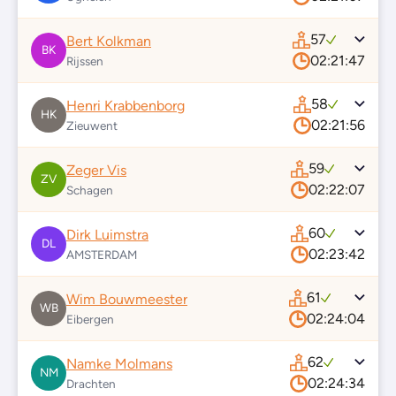
57
Bert Kolkman
BK
02:21:47
Rijssen
58
Henri Krabbenborg
HK
02:21:56
Zieuwent
59
Zeger Vis
ZV
02:22:07
Schagen
60
Dirk Luimstra
DL
02:23:42
AMSTERDAM
61
Wim Bouwmeester
WB
02:24:04
Eibergen
62
Namke Molmans
NM
02:24:34
Drachten