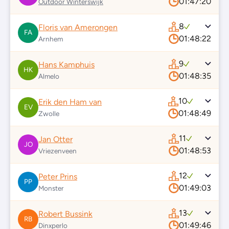
01:47:20
Outdoor Winterswijk
8
Floris van Amerongen
FA
01:48:22
Arnhem
9
Hans Kamphuis
HK
01:48:35
Almelo
10
Erik den Ham van
EV
01:48:49
Zwolle
11
Jan Otter
JO
01:48:53
Vriezenveen
12
Peter Prins
PP
01:49:03
Monster
13
Robert Bussink
RB
01:49:46
Dinxperlo