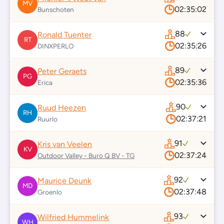
MV
02:35:02
Bunschoten
88
Ronald Tuenter
RT
02:35:26
DINXPERLO
89
Peter Geraets
PG
02:35:36
Erica
90
Ruud Heezen
RH
02:37:21
Ruurlo
91
Kris van Veelen
KV
02:37:24
Outdoor Valley - Buro Q BV - TG
92
Maurice Deunk
MD
02:37:48
Groenlo
93
Wilfried Hummelink
WH