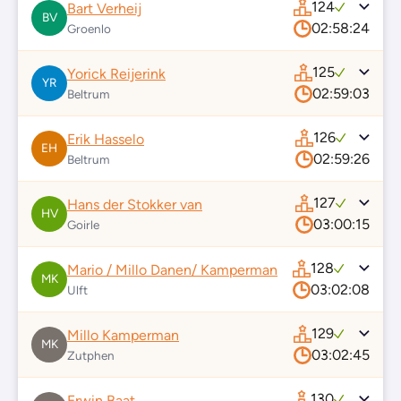
124
Bart Verheij
BV
02:58:24
Groenlo
125
Yorick Reijerink
YR
02:59:03
Beltrum
126
Erik Hasselo
EH
02:59:26
Beltrum
127
Hans der Stokker van
HV
03:00:15
Goirle
128
Mario / Millo Danen/ Kamperman
MK
03:02:08
Ulft
129
Millo Kamperman
MK
03:02:45
Zutphen
130
Erwin Baat