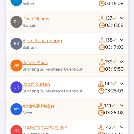
03:15:08
Aalten
137
Daan Nijhuis
DN
03:16:58
Borculo
138
Bjorn Scharenborg
BS
03:17:03
Beltrum
139
Johan Maas
JM
03:19:50
Stichting Survivalteam Udenhout
140
Joost Rutten
JR
03:25:03
Stichting Survivalteam Udenhout
141
AndrÃ© Meijer
AM
03:28:02
Sleen
142
MARCO GARVELINK
MG