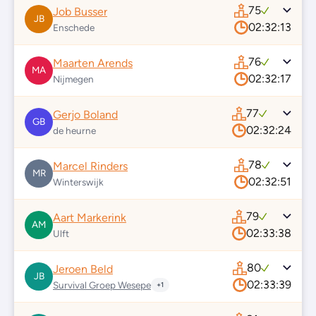
75
Job Busser
JB
02:32:13
Enschede
76
Maarten Arends
MA
02:32:17
Nijmegen
77
Gerjo Boland
GB
02:32:24
de heurne
78
Marcel Rinders
MR
02:32:51
Winterswijk
79
Aart Markerink
AM
02:33:38
Ulft
80
Jeroen Beld
JB
02:33:39
Survival Groep Wesepe
+1