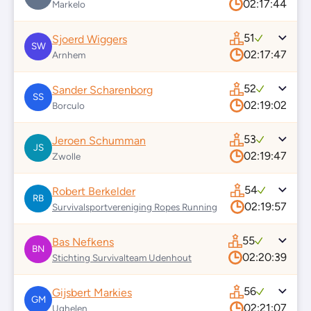
02:17:44
Markelo
51
Sjoerd Wiggers
SW
02:17:47
Arnhem
52
Sander Scharenborg
SS
02:19:02
Borculo
53
Jeroen Schumman
JS
02:19:47
Zwolle
54
Robert Berkelder
RB
02:19:57
Survivalsportvereniging Ropes Running
55
Bas Nefkens
BN
02:20:39
Stichting Survivalteam Udenhout
56
Gijsbert Markies
GM
02:21:07
Ughelen