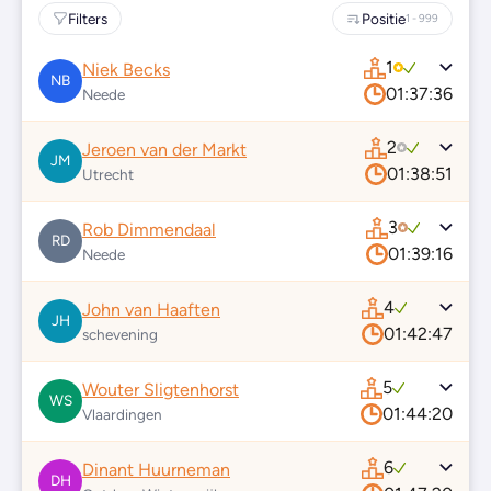
Filters
Positie
1 - 999
1
Niek Becks
NB
01:37:36
Neede
2
Jeroen van der Markt
JM
01:38:51
Utrecht
3
Rob Dimmendaal
RD
01:39:16
Neede
4
John van Haaften
JH
01:42:47
schevening
5
Wouter Sligtenhorst
WS
01:44:20
Vlaardingen
6
Dinant Huurneman
DH