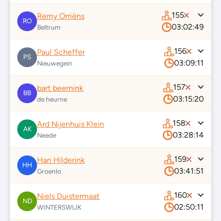
155
Remy Orriëns
RO
03:02:49
Beltrum
156
Paul Scheffer
PS
03:09:11
Nieuwegein
157
bart beernink
BB
03:15:20
de heurne
158
Ard Nijenhuis Klein
AK
03:28:14
Neede
159
Han Hilderink
HH
03:41:51
Groenlo
160
Niels Duistermaat
ND
02:50:11
WINTERSWIJK