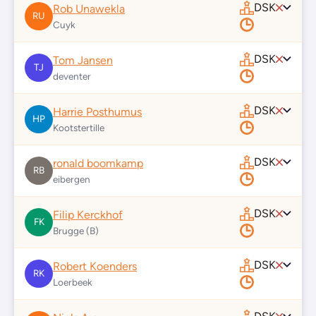
DSK
Rob Unawekla
RU
Cuyk
DSK
Tom Jansen
TJ
deventer
DSK
Harrie Posthumus
HP
Kootstertille
DSK
ronald boomkamp
RB
eibergen
DSK
Filip Kerckhof
FK
Brugge (B)
DSK
Robert Koenders
RK
Loerbeek