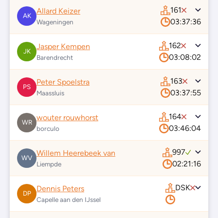
161
Allard Keizer
AK
03:37:36
Wageningen
162
Jasper Kempen
JK
03:08:02
Barendrecht
163
Peter Spoelstra
PS
03:37:55
Maassluis
164
wouter rouwhorst
WR
03:46:04
borculo
997
Willem Heerebeek van
WV
02:21:16
Liempde
DSK
Dennis Peters
DP
Capelle aan den IJssel