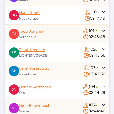
100
Hans Grent
HG
02:41:19
Hoogkarspel
101
Taco Jongman
TJ
02:43:48
Vollenhove
102
Frank Kroezen
FK
02:43:56
LICHTENVOORDE
103
gerrit harsevoort
GH
02:43:56
vollenhove
104
Dennis Verstegen
DV
02:44:29
Oss
105
Nico Bouwmeister
NB
02:44:46
Vorden