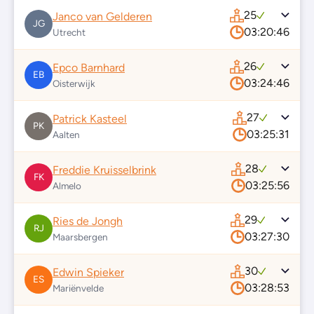
25
Janco van Gelderen
JG
03:20:46
Utrecht
26
Epco Barnhard
EB
03:24:46
Oisterwijk
27
Patrick Kasteel
PK
03:25:31
Aalten
28
Freddie Kruisselbrink
FK
03:25:56
Almelo
29
Ries de Jongh
RJ
03:27:30
Maarsbergen
30
Edwin Spieker
ES
03:28:53
Mariënvelde