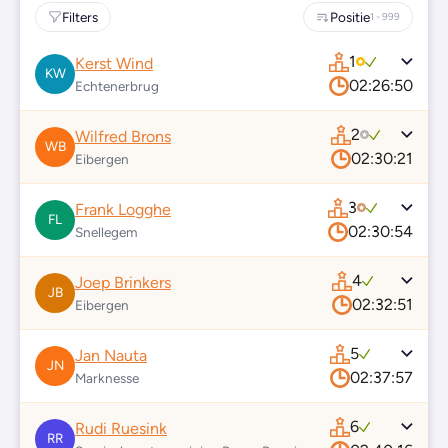
Filters
Positie
1 - 999
1
Kerst Wind
KW
02:26:50
Echtenerbrug
2
Wilfred Brons
WB
02:30:21
Eibergen
3
Frank Logghe
FL
02:30:54
Snellegem
4
Joep Brinkers
JB
02:32:51
Eibergen
5
Jan Nauta
JN
02:37:57
Marknesse
6
Rudi Ruesink
RR