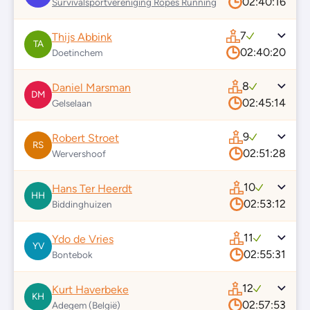
02:40:16
Survivalsportvereniging Ropes Running
7
Thijs Abbink
TA
02:40:20
Doetinchem
8
Daniel Marsman
DM
02:45:14
Gelselaan
9
Robert Stroet
RS
02:51:28
Wervershoof
10
Hans Ter Heerdt
HH
02:53:12
Biddinghuizen
11
Ydo de Vries
YV
02:55:31
Bontebok
12
Kurt Haverbeke
KH
02:57:53
Adegem (België)