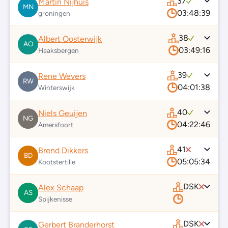
37
Martin Nijhuis
MN
03:48:39
groningen
38
Albert Oosterwijk
AO
03:49:16
Haaksbergen
39
Rene Wevers
RW
04:01:38
Winterswijk
40
Niels Geuijen
NG
04:22:46
Amersfoort
41
Brend Dikkers
BD
05:05:34
Kootstertille
DSK
Alex Schaap
AS
Spijkenisse
DSK
Gerbert Branderhorst