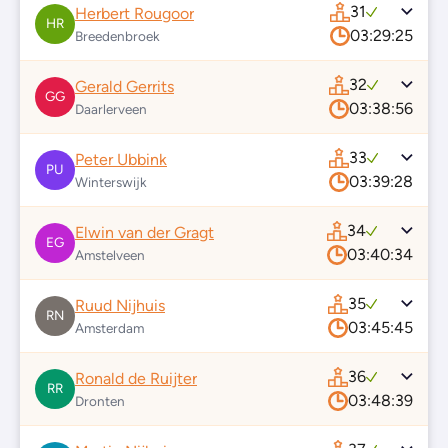
31
Herbert Rougoor
HR
03:29:25
Breedenbroek
32
Gerald Gerrits
GG
03:38:56
Daarlerveen
33
Peter Ubbink
PU
03:39:28
Winterswijk
34
Elwin van der Gragt
EG
03:40:34
Amstelveen
35
Ruud Nijhuis
RN
03:45:45
Amsterdam
36
Ronald de Ruijter
RR
03:48:39
Dronten