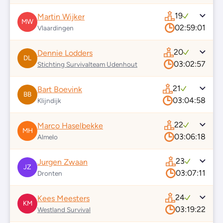
19
Martin Wijker
MW
02:59:01
Vlaardingen
20
Dennie Lodders
DL
03:02:57
Stichting Survivalteam Udenhout
21
Bart Boevink
BB
03:04:58
Klijndijk
22
Marco Haselbekke
MH
03:06:18
Almelo
23
Jurgen Zwaan
JZ
03:07:11
Dronten
24
Kees Meesters
KM
03:19:22
Westland Survival