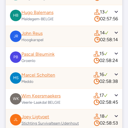
13
Hugo Balemans
HB
02:57:56
Maldegem-BELGIE
14
John Reus
JR
02:58:14
Hoogkarspel
15
Pascal Bleumink
PB
02:58:24
Groenlo
16
Marcel Scholten
MS
02:58:38
Meddo
17
Wim Keersmaekers
WK
02:58:45
Veerle-Laakdal BELGIE
18
Joey Ligtvoet
JL
02:58:53
Stichting Survivalteam Udenhout