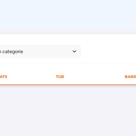
n categorie
AATS
TIJD
BAND