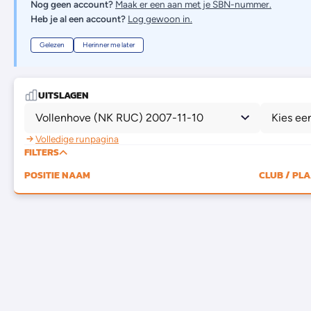
Nog geen account?
Maak er een aan met je SBN-nummer.
Heb je al een account?
Log gewoon in.
Gelezen
Herinner me later
UITSLAGEN
Vollenhove (NK RUC) 2007-11-10
Kies ee
Volledige runpagina
FILTERS
POSITIE
NAAM
CLUB / PL