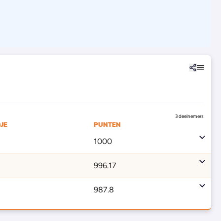
3 deelnemers
JE
PUNTEN
1000
996.17
987.8