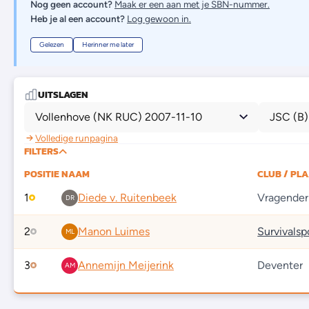
Nog geen account?
Maak er een aan met je SBN-nummer.
Heb je al een account?
Log gewoon in.
Gelezen
Herinner me later
UITSLAGEN
Vollenhove (NK RUC) 2007-11-10
JSC (B)
Volledige runpagina
FILTERS
POSITIE
NAAM
CLUB / PL
1
Diede v. Ruitenbeek
Vragender
DR
2
Manon Luimes
ML
3
Annemijn Meijerink
Deventer
AM