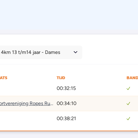
 4km 13 t/m14 jaar - Dames
AATS
TIJD
BAND
00:32:15
Survivalsportvereniging Ropes Running
00:34:10
00:38:21