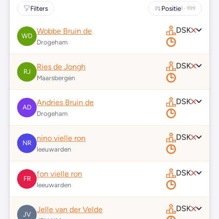
Filters
Positie
1 - 999
DSK
Wobbe Bruin de
WD
Drogeham
DSK
Ries de Jongh
RJ
Maarsbergen
DSK
Andries Bruin de
AD
Drogeham
DSK
nino vielle ron
NR
leeuwarden
DSK
fon vielle ron
FR
leeuwarden
DSK
Jelle van der Velde
JV