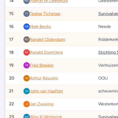
14
Martijn te Geershuis
Geesteren
MG
15
Teatse Tichelaar
Survivalv
TT
16
Niek Becks
Neede
NB
17
Randell Oldenstam
Ridderker
RO
18
Ronald Zoontjens
Stichting
RZ
19
Fred Bleeker
Venhuize
FB
20
Arthur Reuvers
OOIJ
AR
21
John van Haaften
schevenin
JH
22
Jan Zwaving
Westerbor
JZ
23
Wim Kl.Wolterink
WK