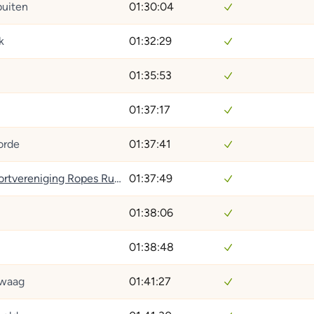
buiten
01:30:04
k
01:32:29
n
01:35:53
01:37:17
orde
01:37:41
Survivalsportvereniging Ropes Running
01:37:49
01:38:06
01:38:48
zwaag
01:41:27