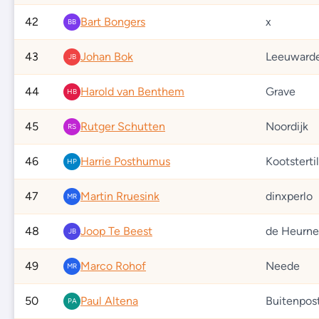
42
Bart Bongers
x
BB
43
Johan Bok
Leeuward
JB
44
Harold van Benthem
Grave
HB
45
Rutger Schutten
Noordijk
RS
46
Harrie Posthumus
Kootstertil
HP
47
Martin Rruesink
dinxperlo
MR
48
Joop Te Beest
de Heurn
JB
49
Marco Rohof
Neede
MR
50
Paul Altena
Buitenpos
PA