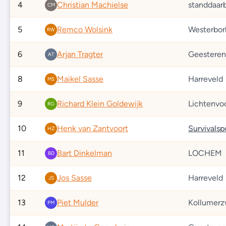
4
Christian Machielse
standdaar
CM
5
Remco Wolsink
Westerbor
RW
6
Arjan Tragter
Geestere
AT
8
Maikel Sasse
Harreveld
MS
9
Richard Klein Goldewijk
Lichtenvo
RG
10
Henk van Zantvoort
HZ
11
Bart Dinkelman
LOCHEM
BD
12
Jos Sasse
Harreveld
JS
13
Piet Mulder
Kollumer
PM