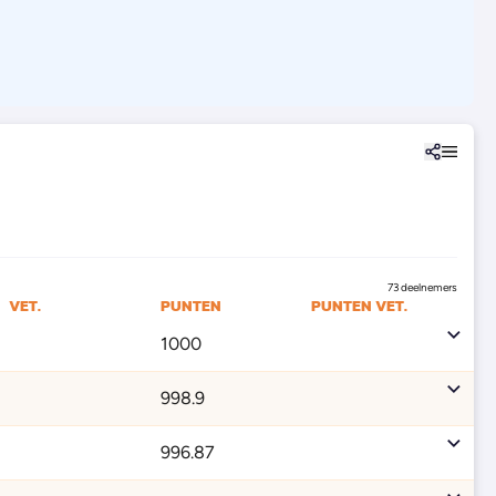
73 deelnemers
VET.
PUNTEN
PUNTEN VET.
1000
998.9
996.87