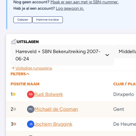
Nog geen account?
Maak er een aan met je SBN-nummer.
Heb je al een account?
Log gewoon in.
Gelezen
Herinner me later
UITSLAGEN
Harreveld + SBN Bekeruitreiking 2007-
Middell
06-24
Volledige runpagina
FILTERS
POSITIE
NAAM
CLUB / PL
1
Rudi Bolwerk
Dinxperlo
RB
2
Michaël de Cooman
Gent
MC
3
Jochem Bruggink
De Heurn
JB