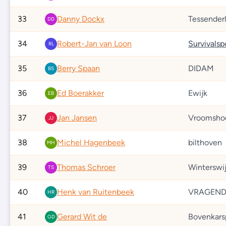
33
Danny Dockx
Tessenderl
DD
34
Robert-Jan van Loon
RL
35
Berry Spaan
DIDAM
BS
36
Ed Boerakker
Ewijk
EB
37
Jan Jansen
Vroomsho
JJ
38
Michel Hagenbeek
bilthoven
MH
39
Thomas Schroer
Winterswi
TS
40
Henk van Ruitenbeek
VRAGEND
HR
41
Gerard Wit de
Bovenkars
GD