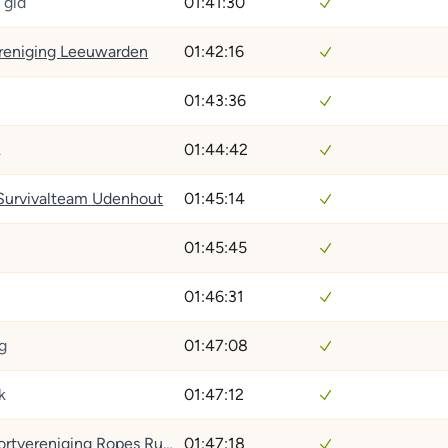
 gld
01:41:30
ereniging Leeuwarden
01:42:16
01:43:36
k
01:44:42
 Survivalteam Udenhout
01:45:14
n
01:45:45
01:46:31
g
01:47:08
k
01:47:12
Survivalsportvereniging Ropes Running
01:47:18