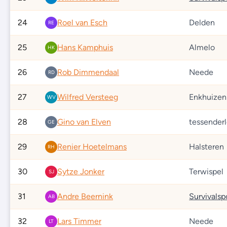
24
Roel van Esch
Delden
RE
25
Hans Kamphuis
Almelo
HK
26
Rob Dimmendaal
Neede
RD
27
Wilfred Versteeg
Enkhuizen
WV
28
Gino van Elven
tessender
GE
29
Renier Hoetelmans
Halsteren
RH
30
Sytze Jonker
Terwispel
SJ
31
Andre Beernink
AB
32
Lars Timmer
Neede
LT