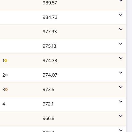
989.57
984.73
977.93
975.13
1
974.33
2
974.07
3
973.5
4
972.1
966.8