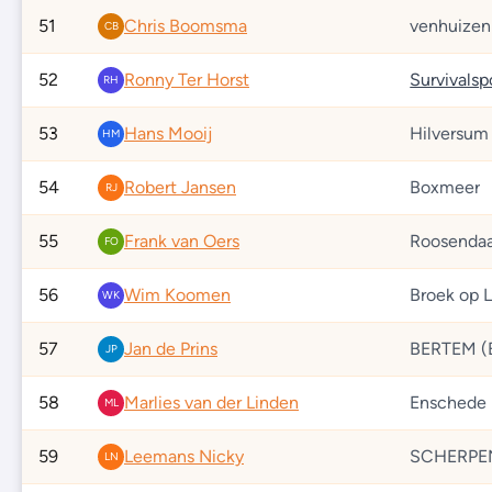
51
Chris Boomsma
venhuizen
CB
52
Ronny Ter Horst
RH
53
Hans Mooij
Hilversum
HM
54
Robert Jansen
Boxmeer
RJ
55
Frank van Oers
Roosendaa
FO
56
Wim Koomen
Broek op 
WK
57
Jan de Prins
BERTEM (
JP
58
Marlies van der Linden
Enschede
ML
59
Leemans Nicky
SCHERPE
LN