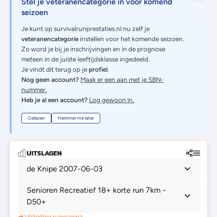
Stel je veteranencategorie in voor komend
seizoen
Je kunt op survivalrunprestaties.nl nu zelf je
veteranencategorie
instellen voor het komende seizoen.
Zo word je bij je inschrijvingen en in de prognose
meteen in de juiste leeftijdsklasse ingedeeld.
Je vindt dit terug op je
profiel
.
Nog geen account?
Maak er een aan met je SBN-
nummer.
Heb je al een account?
Log gewoon in.
Gelezen
Herinner me later
UITSLAGEN
de Knipe 2007-06-03
Senioren Recreatief 18+ korte run 7km -
D50+
Volledige runpagina