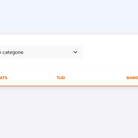
n categorie
AATS
TIJD
BAND