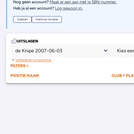
Nog geen account?
Maak er een aan met je SBN-nummer.
Heb je al een account?
Log gewoon in.
Gelezen
Herinner me later
UITSLAGEN
de Knipe 2007-06-03
Kies ee
Volledige runpagina
FILTERS
POSITIE
NAAM
CLUB / PL