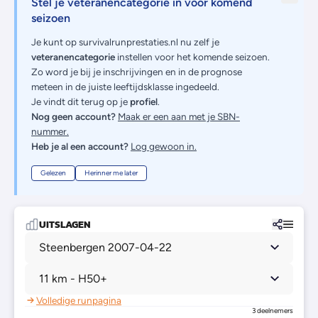
Stel je veteranencategorie in voor komend
seizoen
Je kunt op survivalrunprestaties.nl nu zelf je
veteranencategorie
instellen voor het komende seizoen.
Zo word je bij je inschrijvingen en in de prognose
meteen in de juiste leeftijdsklasse ingedeeld.
Je vindt dit terug op je
profiel
.
Nog geen account?
Maak er een aan met je SBN-
nummer.
Heb je al een account?
Log gewoon in.
Gelezen
Herinner me later
UITSLAGEN
Steenbergen 2007-04-22
11 km - H50+
Volledige runpagina
3 deelnemers