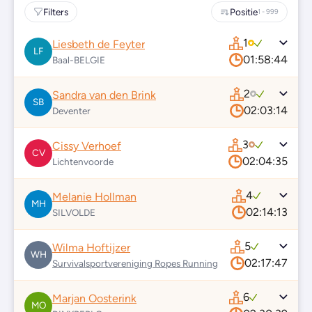
Filters
Positie
1 - 999
1
Liesbeth de Feyter
LF
01:58:44
Baal-BELGIE
2
Sandra van den Brink
SB
02:03:14
Deventer
3
Cissy Verhoef
CV
02:04:35
Lichtenvoorde
4
Melanie Hollman
MH
02:14:13
SILVOLDE
5
Wilma Hoftijzer
WH
02:17:47
Survivalsportvereniging Ropes Running
6
Marjan Oosterink
MO