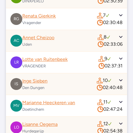
02:30:39
DINXPERLO
7
Renata Gierkink
RG
02:30:48
Vragender
8
Annet Cheizoo
AC
02:33:06
Uden
9
Lotte van Ruitenbeek
LR
02:37:31
VRAGENDER
10
Inge Sieben
IS
02:40:48
Den Dungen
11
Marianne Heeckeren van
MV
02:47:24
Doetinchem
12
Lisanne Oegema
LO
02:54:38
Hurdegarijp