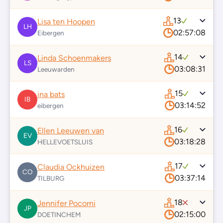
13
Lisa ten Hoopen
LH
02:57:08
Eibergen
14
Linda Schoenmakers
LS
03:08:31
Leeuwarden
15
ina bats
IB
03:14:52
eibergen
16
Ellen Leeuwen van
EV
03:18:28
HELLEVOETSLUIS
17
Claudia Ockhuizen
CO
03:37:14
TILBURG
18
Jennifer Pocorni
JP
02:15:00
DOETINCHEM