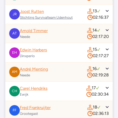
13
Joost Rutten
JR
02:16:37
Stichting Survivalteam Udenhout
14
Arnold Timmer
AT
02:17:20
Neede
15
Edwin Harbers
EH
02:17:27
Dinxperlo
16
André Menting
AM
02:19:28
Neede
17
Carel Hendriks
CH
02:30:34
Ewijk
18
Fred Frankruijter
FF
02:36:13
Grootegast