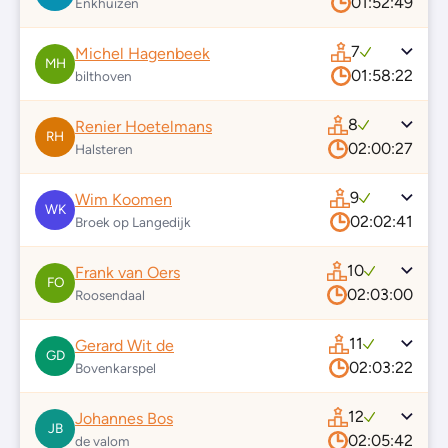
01:52:49
Enkhuizen
7
Michel Hagenbeek
MH
01:58:22
bilthoven
8
Renier Hoetelmans
RH
02:00:27
Halsteren
9
Wim Koomen
WK
02:02:41
Broek op Langedijk
10
Frank van Oers
FO
02:03:00
Roosendaal
11
Gerard Wit de
GD
02:03:22
Bovenkarspel
12
Johannes Bos
JB
02:05:42
de valom