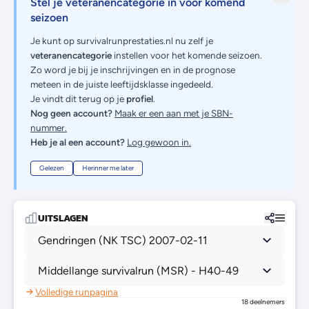
Stel je veteranencategorie in voor komend
seizoen
Je kunt op survivalrunprestaties.nl nu zelf je
veteranencategorie
instellen voor het komende seizoen.
Zo word je bij je inschrijvingen en in de prognose
meteen in de juiste leeftijdsklasse ingedeeld.
Je vindt dit terug op je
profiel
.
Nog geen account?
Maak er een aan met je SBN-
nummer.
Heb je al een account?
Log gewoon in.
Gelezen
Herinner me later
UITSLAGEN
Gendringen (NK TSC) 2007-02-11
Middellange survivalrun (MSR) - H40-49
Volledige runpagina
18 deelnemers