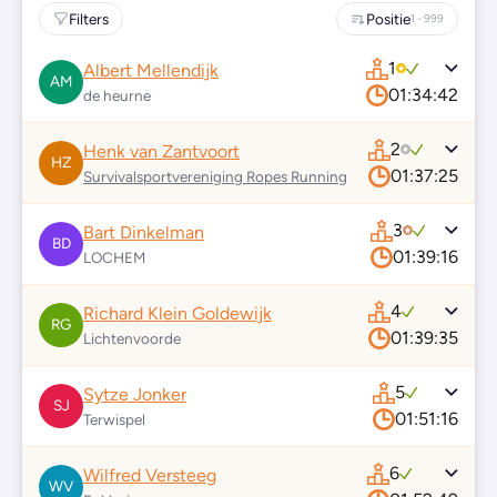
Filters
Positie
1 - 999
1
Albert Mellendijk
AM
01:34:42
de heurne
2
Henk van Zantvoort
HZ
01:37:25
Survivalsportvereniging Ropes Running
3
Bart Dinkelman
BD
01:39:16
LOCHEM
4
Richard Klein Goldewijk
RG
01:39:35
Lichtenvoorde
5
Sytze Jonker
SJ
01:51:16
Terwispel
6
Wilfred Versteeg
WV