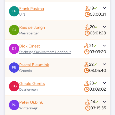
19
Frank Postma
FP
03:00:31
Ulft
20
Ries de Jongh
RJ
03:01:28
Maarsbergen
21
Dick Ernest
DE
03:03:20
Stichting Survivalteam Udenhout
22
Pascal Bleumink
PB
03:05:40
Groenlo
23
Gerald Gerrits
GG
03:09:02
Daarlerveen
24
Peter Ubbink
PU
03:15:35
Winterswijk