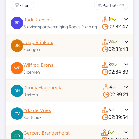
Filters
Positie
1 - 999
1
Rudi Ruesink
RR
02:32:47
Survivalsportvereniging Ropes Running
2
Joep Brinkers
JB
02:33:43
Eibergen
3
Wilfred Brons
WB
02:34:39
Eibergen
4
Danny Hagebeek
DH
02:39:21
Ureterp
5
Ydo de Vries
YV
02:39:54
Bontebok
6
Gerbert Branderhorst
GB