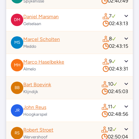
02:40:49
Spijkenisse
7
Daniel Marsman
DM
02:43:13
Gelselaan
8
Marcel Scholten
MS
02:43:15
Meddo
9
Marco Haselbekke
MH
02:43:31
Almelo
10
Bart Boevink
BB
02:45:03
Klijndijk
11
John Reus
JR
02:48:56
Hoogkarspel
12
Robert Stroet
RS
02:50:04
Wervershoof