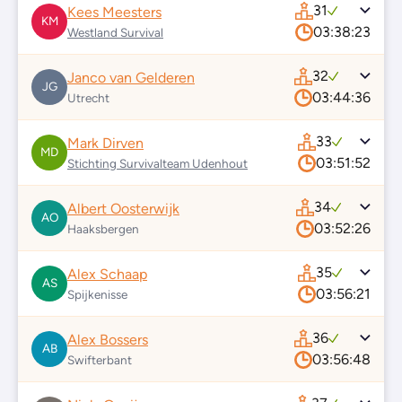
31
Kees Meesters
KM
03:38:23
Westland Survival
32
Janco van Gelderen
JG
03:44:36
Utrecht
33
Mark Dirven
MD
03:51:52
Stichting Survivalteam Udenhout
34
Albert Oosterwijk
AO
03:52:26
Haaksbergen
35
Alex Schaap
AS
03:56:21
Spijkenisse
36
Alex Bossers
AB
03:56:48
Swifterbant