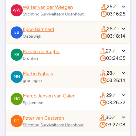
25
Walter van der Weegen
WW
03:16:25
Stichting Survivalteam Udenhout
26
Epco Barnhard
EB
03:18:14
Oisterwijk
27
Ronald de Ruijter
RR
03:24:35
Dronten
28
Martin Nijhuis
MN
03:26:14
groningen
29
Marco Jansen van Galen
MG
03:26:32
Spijkenisse
30
Peter van Casteren
PC
03:27:08
Stichting Survivalteam Udenhout