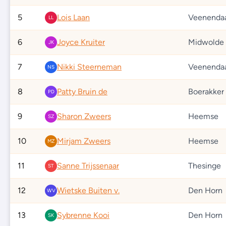
5
Lois Laan
Veenenda
LL
6
Joyce Kruiter
Midwolde
JK
7
Nikki Steerneman
Veenenda
NS
8
Patty Bruin de
Boerakker
PD
9
Sharon Zweers
Heemse
SZ
10
Mirjam Zweers
Heemse
MZ
11
Sanne Trijssenaar
Thesinge
ST
12
Wietske Buiten v.
Den Horn
WV
13
Sybrenne Kooi
Den Horn
SK