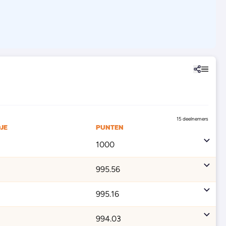
15 deelnemers
JE
PUNTEN
1000
995.56
995.16
994.03