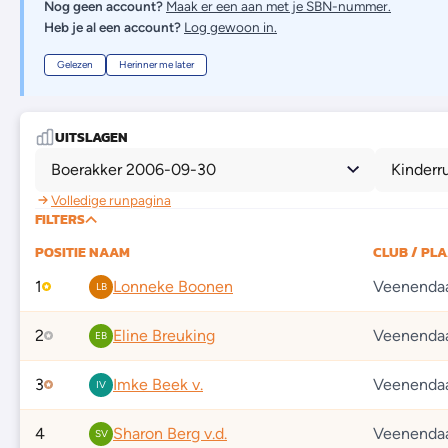
Nog geen account?
Maak er een aan met je SBN-nummer.
Heb je al een account?
Log gewoon in.
Gelezen
Herinner me later
UITSLAGEN
Boerakker 2006-09-30
Kinderr
Volledige runpagina
FILTERS
POSITIE
NAAM
CLUB / PL
1
Lonneke Boonen
Veenenda
LB
2
Eline Breuking
Veenenda
EB
3
Imke Beek v.
Veenenda
IV
4
Sharon Berg v.d.
Veenenda
SV