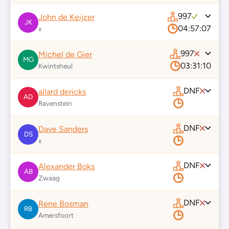
997
John de Keijzer
JK
04:57:07
x
997
Michel de Gier
MG
03:31:10
Kwintsheul
DNF
allard dericks
AD
Ravenstein
DNF
Dave Sanders
DS
x
DNF
Alexander Boks
AB
Zwaag
DNF
Rene Bosman
RB
Amersfoort