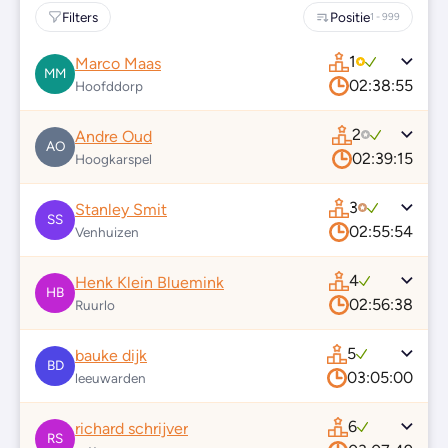
Filters
Positie
1 - 999
1
Marco Maas
MM
02:38:55
Hoofddorp
2
Andre Oud
AO
02:39:15
Hoogkarspel
3
Stanley Smit
SS
02:55:54
Venhuizen
4
Henk Klein Bluemink
HB
02:56:38
Ruurlo
5
bauke dijk
BD
03:05:00
leeuwarden
6
richard schrijver
RS