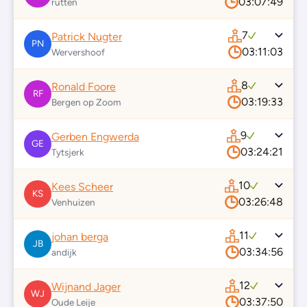
03:07:49
rutten
7
Patrick Nugter
PN
03:11:03
Wervershoof
8
Ronald Foore
RF
03:19:33
Bergen op Zoom
9
Gerben Engwerda
GE
03:24:21
Tytsjerk
10
Kees Scheer
KS
03:26:48
Venhuizen
11
johan berga
JB
03:34:56
andijk
12
Wijnand Jager
WJ
03:37:50
Oude Leije