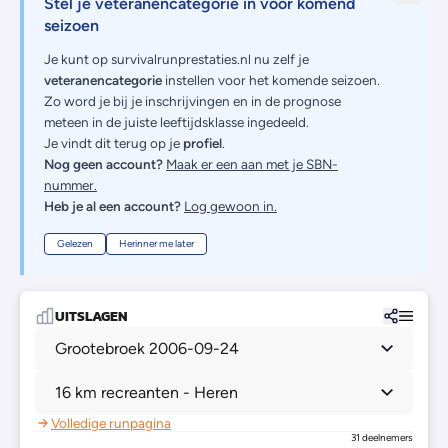
Stel je veteranencategorie in voor komend
seizoen
Je kunt op survivalrunprestaties.nl nu zelf je
veteranencategorie
instellen voor het komende seizoen.
Zo word je bij je inschrijvingen en in de prognose
meteen in de juiste leeftijdsklasse ingedeeld.
Je vindt dit terug op je
profiel
.
Nog geen account?
Maak er een aan met je SBN-
nummer.
Heb je al een account?
Log gewoon in.
Gelezen
Herinner me later
UITSLAGEN
Grootebroek 2006-09-24
16 km recreanten - Heren
Volledige runpagina
31 deelnemers