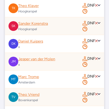
DNF
Theo Klaver
TK
Hoogkarspel
DNF
Sander Korenstra
SK
Hoogkarspel
DNF
Daniel Kuipers
DK
x
DNF
Jesper van der Molen
JM
x
DNF
Marc Tromp
MT
Amsterdam
DNF
Theo Vriend
TV
Bovenkarspel