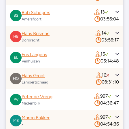
13
Bob Schepers
BS
03:56:04
Amersfoort
14
Hans Bosman
HB
03:56:17
Dordrecht
15
Eus Langens
EL
05:14:48
Venhuizen
16
Hans Groot
HG
03:31:10
Lambertschaag
997
Peter de Vreng
PV
04:36:47
Medemblik
997
Marco Bakker
MB
04:54:36
x