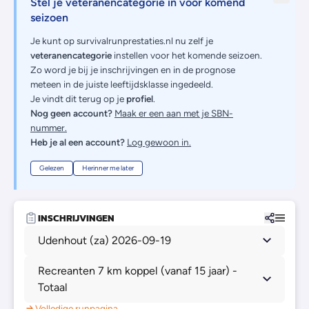
Stel je veteranencategorie in voor komend
seizoen
Je kunt op survivalrunprestaties.nl nu zelf je
veteranencategorie
instellen voor het komende seizoen.
Zo word je bij je inschrijvingen en in de prognose
meteen in de juiste leeftijdsklasse ingedeeld.
Je vindt dit terug op je
profiel
.
Nog geen account?
Maak er een aan met je SBN-
nummer.
Heb je al een account?
Log gewoon in.
Gelezen
Herinner me later
INSCHRIJVINGEN
Udenhout (za) 2026-09-19
Recreanten 7 km koppel (vanaf 15 jaar) -
Totaal
Volledige runpagina