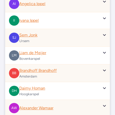
Angelica Ippel
AI
Ivana Ippel
II
Sem Jonk
SJ
Ursem
Liam de Meijer
LM
Bovenkarspel
Brandhoff Brandhoff
BB
Amsterdam
Daimy Homan
DH
Hoogkarspel
Alexander Warnaar
AW