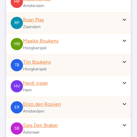
MP
Amsterdam
Roan Plas
RP
Zaandam
Maaike Boukens
MB
Hoogkarspel
Tijn Boukens
TB
Hoogkarspel
Heidi visser
HV
Hem
Enzo den Rooijen
ER
Amsterdam
Sara Den Braber
SB
Aalsmeer