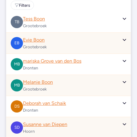
Filters
Tess Boon
TB
Grootebroek
Evie Boon
EB
Grootebroek
mariska Grove van den Bos
MB
Dronten
Melanie Boon
MB
Grootebroek
Deborah van Schaik
DS
Dronten
Susanne van Diepen
SD
Hoorn