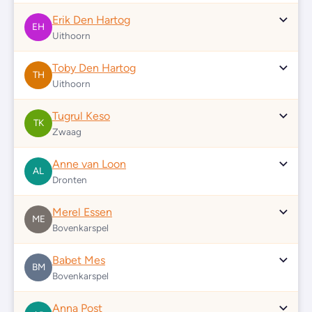
Erik Den Hartog
EH
Uithoorn
Toby Den Hartog
TH
Uithoorn
Tugrul Keso
TK
Zwaag
Anne van Loon
AL
Dronten
Merel Essen
ME
Bovenkarspel
Babet Mes
BM
Bovenkarspel
Anna Post