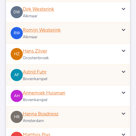
Dirk Westerink
DW
Alkmaar
Romijn Westerink
RW
Alkmaar
Hans Zilver
HZ
Grootenbroek
Astrid Fuhr
AF
Bovenkarspel
Annemiek Huisman
AH
Bovenkarspel
Hanna Bosdriesz
HB
Amsterdam
Matthijs Plas