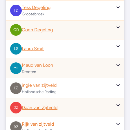
Tess Degeling
TD
Grootebroek
Coen Degeling
CD
Laura Smit
LS
Maud van Loon
ML
Dronten
ingie van zijtveld
IZ
Hollandsche Rading
Daan van Zijtveld
DZ
Rijk van zijtveld
RZ