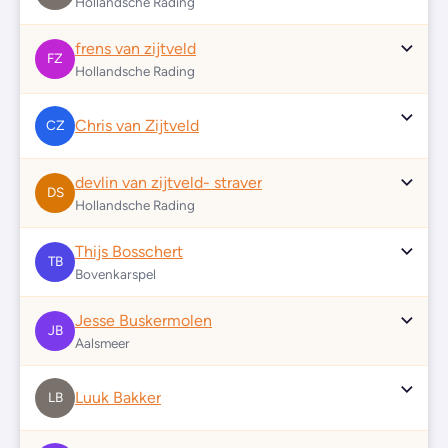
Hollandsche Rading
frens van zijtveld
FZ
Hollandsche Rading
Chris van Zijtveld
CZ
devlin van zijtveld- straver
DS
Hollandsche Rading
Thijs Bosschert
TB
Bovenkarspel
Jesse Buskermolen
JB
Aalsmeer
Luuk Bakker
LB