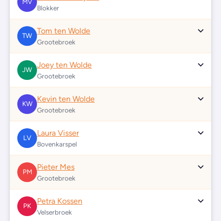
MV
Blokker
Tom ten Wolde
TW
Grootebroek
Joey ten Wolde
JW
Grootebroek
Kevin ten Wolde
KW
Grootebroek
Laura Visser
LV
Bovenkarspel
Pieter Mes
PM
Grootebroek
Petra Kossen
PK
Velserbroek