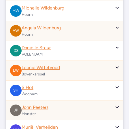
Michelle Wildenburg
MW
Hoorn
Angela Wildenburg
AW
Hoorn
Daniëlle Steur
DS
VOLENDAM
Leonie Wittebrood
LW
Bovenkarspel
S Hot
SH
Wognum
John Peeters
JP
Monster
Muriël Verheijden