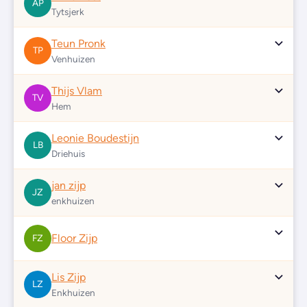
AP
Tytsjerk
Teun Pronk
TP
Venhuizen
Thijs Vlam
TV
Hem
Leonie Boudestijn
LB
Driehuis
jan zijp
JZ
enkhuizen
Floor Zijp
FZ
Lis Zijp
LZ
Enkhuizen