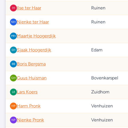
Ilse ter Haar
Ruinen
IH
Nienke ter Haar
Ruinen
NH
Maartje Hoogerdijk
MH
Sjaak Hoogerdijk
Edam
SH
Boris Bergsma
BB
Guus Huisman
Bovenkarspel
GH
Lars Koers
Zuidhorn
LK
Harm Pronk
Venhuizen
HP
Nienke Pronk
Venhuizen
NP