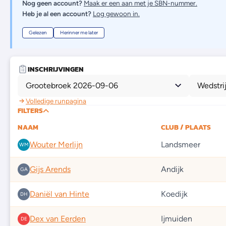
Nog geen account?
Maak er een aan met je SBN-nummer.
Heb je al een account?
Log gewoon in.
Gelezen
Herinner me later
INSCHRIJVINGEN
Grootebroek 2026-09-06
Wedstri
Volledige runpagina
FILTERS
NAAM
CLUB / PLAATS
Wouter Merlijn
Landsmeer
WM
Gijs Arends
Andijk
GA
Daniël van Hinte
Koedijk
DH
Dex van Eerden
Ijmuiden
DE