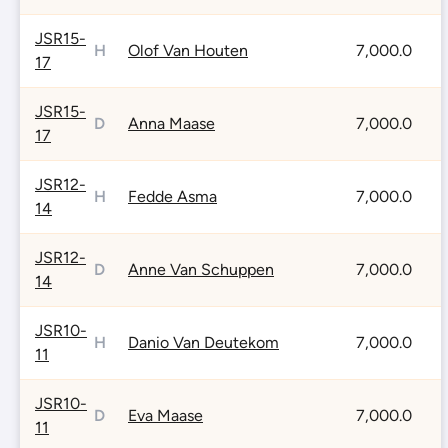
JSR15-
H
Olof Van Houten
7,000.0
17
JSR15-
D
Anna Maase
7,000.0
17
JSR12-
H
Fedde Asma
7,000.0
14
JSR12-
D
Anne Van Schuppen
7,000.0
14
JSR10-
H
Danio Van Deutekom
7,000.0
11
JSR10-
D
Eva Maase
7,000.0
11