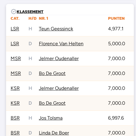
KLASSEMENT
CAT.
H/D
NR. 1
PUNTEN
LSR
H
Teun Geessinck
4,977.1
LSR
D
Florence Van Helten
5,000.0
MSR
H
Jelmer Oudenaller
7,000.0
MSR
D
Bo De Groot
7,000.0
KSR
H
Jelmer Oudenaller
7,000.0
KSR
D
Bo De Groot
7,000.0
BSR
H
Jos Tolsma
6,997.6
BSR
D
Linda De Boer
7,000.0