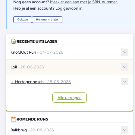
Nog geen account?
Maak er een aan met je SBN-nummer.
Heb je al een account?
Log gewoon in.
Gelezen
Herinner me later
RECENTE UITSLAGEN
KnoQOut Run
- 04-07-2026
Loil
- 28-06-2026
's-Hertogenbosch
- 28-06-2026
Alle uitslagen
KOMENDE RUNS
Balkbrug
- 29-08-2026