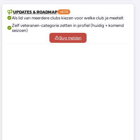
UPDATES & ROADMAP
v4.1.0
Als lid van meerdere clubs kiezen voor welke club je meetelt
Zelf veteranen-categorie zetten in profiel (huidig + komend
seizoen)
Bug melden