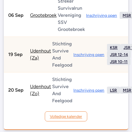
Streker
Survivalrun
06 Sep
Grootebroek
Vereniging
Inschrijving open
MSR
SSV
Grootebroek
Stichting
KSR
JSR 
Udenhout
Survive
19 Sep
Inschrijving open
JSR 12-14
(za)
And
JSR 10-11
Feelgood
Stichting
Udenhout
Survive
20 Sep
Inschrijving open
LSR
MSR
(zo)
And
Feelgood
Volledige kalender