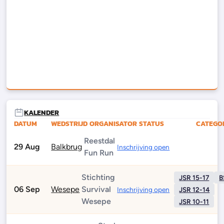
KALENDER
DATUM
WEDSTRIJD
ORGANISATOR
STATUS
CATEGO
Reestdal
29 Aug
Balkbrug
Inschrijving open
Fun Run
Stichting
JSR 15-17
B
06 Sep
Wesepe
Survival
Inschrijving open
JSR 12-14
Wesepe
JSR 10-11