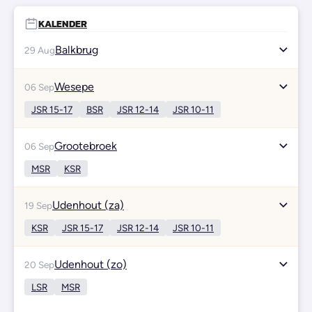
KALENDER
Balkbrug
29 Aug
Wesepe
06 Sep
JSR 15-17
BSR
JSR 12-14
JSR 10-11
Grootebroek
06 Sep
MSR
KSR
Udenhout (za)
19 Sep
KSR
JSR 15-17
JSR 12-14
JSR 10-11
Udenhout (zo)
20 Sep
LSR
MSR