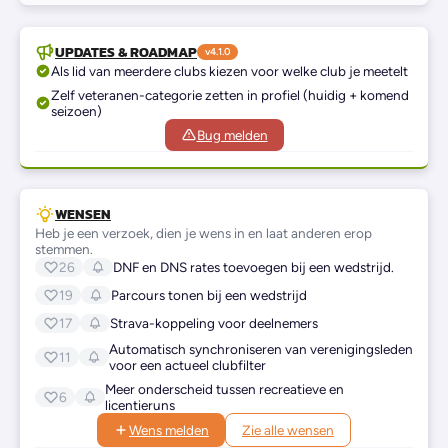
UPDATES & ROADMAP
v4.1.0
Als lid van meerdere clubs kiezen voor welke club je meetelt
Zelf veteranen-categorie zetten in profiel (huidig + komend
seizoen)
Bug melden
WENSEN
Heb je een verzoek, dien je wens in en laat anderen erop
stemmen.
26
DNF en DNS rates toevoegen bij een wedstrijd.
19
Parcours tonen bij een wedstrijd
17
Strava-koppeling voor deelnemers
Automatisch synchroniseren van verenigingsleden
11
voor een actueel clubfilter
Meer onderscheid tussen recreatieve en
6
licentieruns
Wens melden
Zie alle wensen