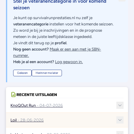
Stel je veteranencategorie in voor komend
seizoen
Je kunt op survivalrunprestaties.nl nu zelf je
veteranencategorie
instellen voor het komende seizoen.
Zo word je bij je inschrijvingen en in de prognose
meteen in de juiste leeftijdsklasse ingedeeld.
Je vindt dit terug op je
profiel
.
Nog geen account?
Maak er een aan met je SBN-
nummer.
Heb je al een account?
Log gewoon in.
Gelezen
Herinner me later
RECENTE UITSLAGEN
KnoQOut Run
- 04-07-2026
Loil
- 28-06-2026